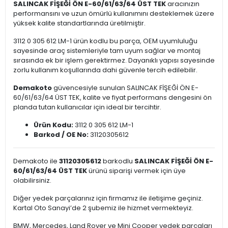
SALINCAK FİŞEĞİ ÖN E-60/61/63/64 ÜST TEK
aracınızın
performansını ve uzun ömürlü kullanımını desteklemek üzere
yüksek kalite standartlarında üretilmiştir.
3112 0 305 612 LM-1 ürün kodlu bu parça, OEM uyumluluğu
sayesinde araç sistemleriyle tam uyum sağlar ve montaj
sırasında ek bir işlem gerektirmez. Dayanıklı yapısı sayesinde
zorlu kullanım koşullarında dahi güvenle tercih edilebilir.
Demakoto
güvencesiyle sunulan SALINCAK FİŞEĞİ ÖN E-
60/61/63/64 ÜST TEK, kalite ve fiyat performans dengesini ön
planda tutan kullanıcılar için ideal bir tercihtir.
Ürün Kodu:
3112 0 305 612 LM-1
Barkod / OE No:
31120305612
Demakoto ile
31120305612
barkodlu
SALINCAK FİŞEĞİ ÖN E-
60/61/63/64 ÜST TEK
ürünü siparişi vermek için üye
olabilirsiniz.
Diğer yedek parçalarınız için firmamız ile iletişime geçiniz.
Kartal Oto Sanayi’de 2 şubemiz ile hizmet vermekteyiz.
BMW, Mercedes, Land Rover ve Mini Cooper yedek parçaları