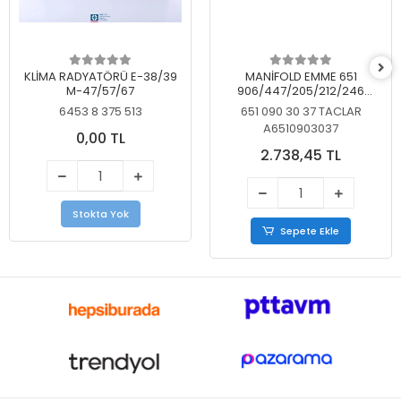
KLİMA RADYATÖRÜ E-38/39
MANİFOLD EMME 651
M-47/57/67
906/447/205/212/246
KELEBEKSİZ
6453 8 375 513
651 090 30 37 TACLAR
A6510903037
0,00 TL
2.738,45 TL
Stokta Yok
Sepete Ekle