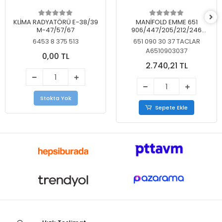
KLİMA RADYATÖRÜ E-38/39
MANİFOLD EMME 651
M-47/57/67
906/447/205/212/246
KELEBEKSİZ
6453 8 375 513
651 090 30 37 TACLAR
A6510903037
0,00 TL
2.740,21 TL
Stokta Yok
Sepete Ekle