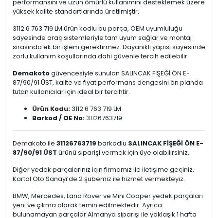
performansını ve uzun ömürlü kullanımını desteklemek üzere
yüksek kalite standartlarında üretilmiştir.
3112 6 763 719 LM ürün kodlu bu parça, OEM uyumluluğu
sayesinde araç sistemleriyle tam uyum sağlar ve montaj
sırasında ek bir işlem gerektirmez. Dayanıklı yapısı sayesinde
zorlu kullanım koşullarında dahi güvenle tercih edilebilir.
Demakoto
güvencesiyle sunulan SALINCAK FİŞEĞİ ÖN E-
87/90/91 ÜST, kalite ve fiyat performans dengesini ön planda
tutan kullanıcılar için ideal bir tercihtir.
Ürün Kodu:
3112 6 763 719 LM
Barkod / OE No:
31126763719
Demakoto ile
31126763719
barkodlu
SALINCAK FİŞEĞİ ÖN E-
87/90/91 ÜST
ürünü siparişi vermek için üye olabilirsiniz.
Diğer yedek parçalarınız için firmamız ile iletişime geçiniz.
Kartal Oto Sanayi’de 2 şubemiz ile hizmet vermekteyiz.
BMW, Mercedes, Land Rover ve Mini Cooper yedek parçaları
yeni ve çıkma olarak temin edilmektedir. Ayrıca
bulunamayan parçalar Almanya siparişi ile yaklaşık 1 hafta