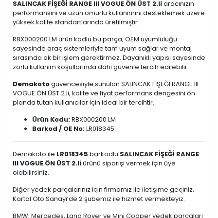
SALINCAK FİŞEĞİ RANGE III VOGUE ÖN ÜST 2.li
aracınızın
performansını ve uzun ömürlü kullanımını desteklemek üzere
yüksek kalite standartlarında üretilmiştir.
RBX000200 LM ürün kodlu bu parça, OEM uyumluluğu
sayesinde araç sistemleriyle tam uyum sağlar ve montaj
sırasında ek bir işlem gerektirmez. Dayanıklı yapısı sayesinde
zorlu kullanım koşullarında dahi güvenle tercih edilebilir.
Demakoto
güvencesiyle sunulan SALINCAK FİŞEĞİ RANGE III
VOGUE ÖN ÜST 2.li, kalite ve fiyat performans dengesini ön
planda tutan kullanıcılar için ideal bir tercihtir.
Ürün Kodu:
RBX000200 LM
Barkod / OE No:
LR018345
Demakoto ile
LR018345
barkodlu
SALINCAK FİŞEĞİ RANGE
III VOGUE ÖN ÜST 2.li
ürünü siparişi vermek için üye
olabilirsiniz.
Diğer yedek parçalarınız için firmamız ile iletişime geçiniz.
Kartal Oto Sanayi’de 2 şubemiz ile hizmet vermekteyiz.
BMW, Mercedes, Land Rover ve Mini Cooper yedek parçaları