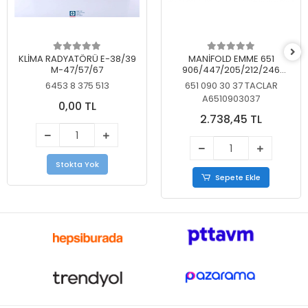
KLİMA RADYATÖRÜ E-38/39
MANİFOLD EMME 651
M-47/57/67
906/447/205/212/246
KELEBEKSİZ
6453 8 375 513
651 090 30 37 TACLAR
A6510903037
0,00 TL
2.738,45 TL
Stokta Yok
Sepete Ekle