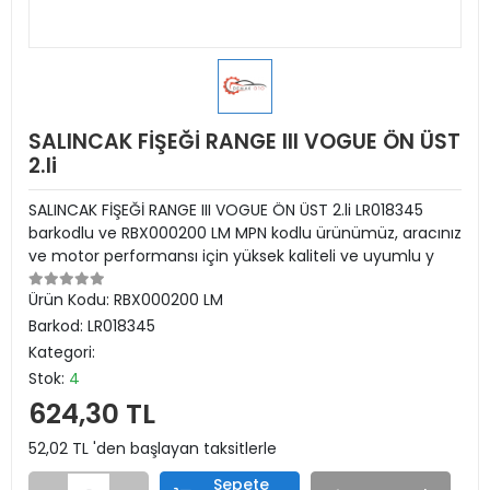
SALINCAK FİŞEĞİ RANGE III VOGUE ÖN ÜST
2.li
SALINCAK FİŞEĞİ RANGE III VOGUE ÖN ÜST 2.li LR018345
barkodlu ve RBX000200 LM MPN kodlu ürünümüz, aracınız
ve motor performansı için yüksek kaliteli ve uyumlu y
Ürün Kodu:
RBX000200 LM
Barkod:
LR018345
Kategori:
Stok:
4
624,30 TL
52,02 TL 'den başlayan taksitlerle
Sepete