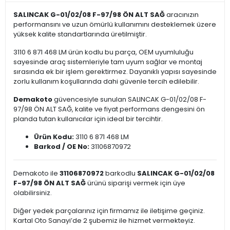
SALINCAK G-01/02/08 F-97/98 ÖN ALT SAĞ
aracınızın
performansını ve uzun ömürlü kullanımını desteklemek üzere
yüksek kalite standartlarında üretilmiştir.
3110 6 871 468 LM ürün kodlu bu parça, OEM uyumluluğu
sayesinde araç sistemleriyle tam uyum sağlar ve montaj
sırasında ek bir işlem gerektirmez. Dayanıklı yapısı sayesinde
zorlu kullanım koşullarında dahi güvenle tercih edilebilir.
Demakoto
güvencesiyle sunulan SALINCAK G-01/02/08 F-
97/98 ÖN ALT SAĞ, kalite ve fiyat performans dengesini ön
planda tutan kullanıcılar için ideal bir tercihtir.
Ürün Kodu:
3110 6 871 468 LM
Barkod / OE No:
31106870972
Demakoto ile
31106870972
barkodlu
SALINCAK G-01/02/08
F-97/98 ÖN ALT SAĞ
ürünü siparişi vermek için üye
olabilirsiniz.
Diğer yedek parçalarınız için firmamız ile iletişime geçiniz.
Kartal Oto Sanayi’de 2 şubemiz ile hizmet vermekteyiz.