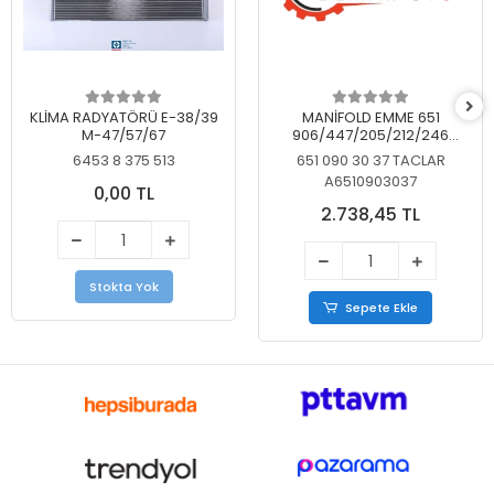
KLİMA RADYATÖRÜ E-38/39
MANİFOLD EMME 651
M-47/57/67
906/447/205/212/246
KELEBEKSİZ
6453 8 375 513
651 090 30 37 TACLAR
A6510903037
0,00 TL
2.738,45 TL
Stokta Yok
Sepete Ekle