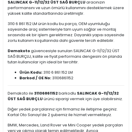
SALINCAK G-11/12/32 ÜST SAĞ BURÇLU
aracınızın
performansını ve uzun ömürlü kullanımını desteklemek üzere
yüksek kalite standartlarında üretilmiştir.
3110 6 861 152 LM ürün kodlu bu parça, OEM uyumluluğu
sayesinde araç sistemleriyle tam uyum sağlar ve montaj
sırasında ek bir işlem gerektirmez. Dayanıklı yapısı sayesinde
zorlu kullanım koşullarında dahi güvenle tercih edilebilir.
Demakoto
güvencesiyle sunulan SALINCAK G-11/12/32 ÜST
SAĞ BURÇLU, kalite ve fiyat performans dengesini ön planda
tutan kullanıcılar için ideal bir tercihtir.
Ürün Kodu:
3110 6 861 152 LM
Barkod / OE No:
31106861152
Demakoto ile
31106861152
barkodlu
SALINCAK G-11/12/32
ÜST SAĞ BURÇLU
ürünü siparişi vermek için üye olabilirsiniz.
Diğer yedek parçalarınız için firmamız ile iletişime geçiniz.
Kartal Oto Sanayi’de 2 şubemiz ile hizmet vermekteyiz.
BMW, Mercedes, Land Rover ve Mini Cooper yedek parçaları
yeni ve çıkma olarak temin edilmektedir. Ayrıca