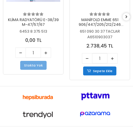
KLİMA RADYATÖRÜ E-38/39
MANİFOLD EMME 651
M-47/57/67
906/447/205/212/246
KELEBEKSİZ
6453 8 375 513
651 090 30 37 TACLAR
A6510903037
0,00 TL
2.738,45 TL
Stokta Yok
Sepete Ekle