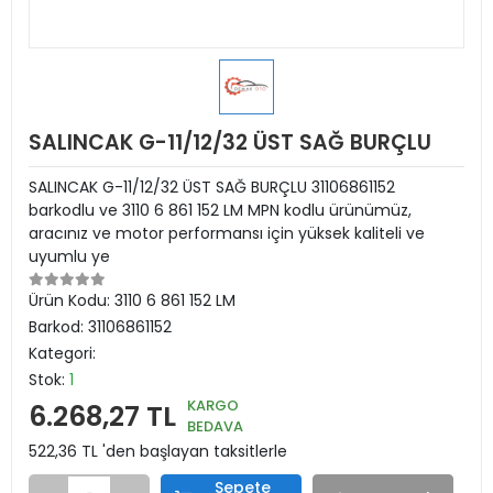
SALINCAK G-11/12/32 ÜST SAĞ BURÇLU
SALINCAK G-11/12/32 ÜST SAĞ BURÇLU 31106861152
barkodlu ve 3110 6 861 152 LM MPN kodlu ürünümüz,
aracınız ve motor performansı için yüksek kaliteli ve
uyumlu ye
Ürün Kodu:
3110 6 861 152 LM
Barkod:
31106861152
Kategori:
Stok:
1
KARGO
6.268,27 TL
BEDAVA
522,36 TL 'den başlayan taksitlerle
Sepete