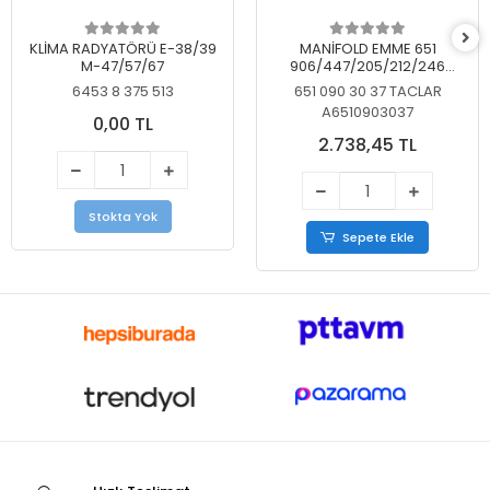
KLİMA RADYATÖRÜ E-38/39
MANİFOLD EMME 651
M-47/57/67
906/447/205/212/246
KELEBEKSİZ
6453 8 375 513
651 090 30 37 TACLAR
A6510903037
0,00 TL
2.738,45 TL
Stokta Yok
Sepete Ekle