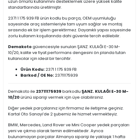
uzun ömürlü kullanımını desteklemek üzere yüksek kalite
standartlarında üretilmiştir.
2371 1 175 939 FB ürün kodlu bu parça, OEM uyumluluğu
sayesinde araç sistemleriyle tam uyum sağlar ve montaj
sırasında ek bir işlem gerektirmez. Dayanıklı yapısı sayesinde
zorlu kullanım koşullarında dahi güvenle tercih edilebilir.
Demakoto
güvencesiyle sunulan ŞANZ. KULAĞI E-30 M-
10/20, kalite ve fiyat performans dengesini ön planda tutan
kullanıcılar için ideal bir tercihtir.
Ürün Kodu:
2371 1 175 939 FB
Barkod / OE No:
23711175939
Demakoto ile
23711175939
barkodlu
ŞANZ. KULAĞI E-30 M-
10/20
ürünü siparişi vermek için üye olabilirsiniz.
Diğer yedek parçalarınız için firmamız ile iletişime geçiniz.
Kartal Oto Sanayi’de 2 şubemiz ile hizmet vermekteyiz.
BMW, Mercedes, Land Rover ve Mini Cooper yedek parçaları
yeni ve çıkma olarak temin edilmektedir. Ayrıca
bulunamayan parçalar Almanya siparişi ile yaklaşık 1 hafta