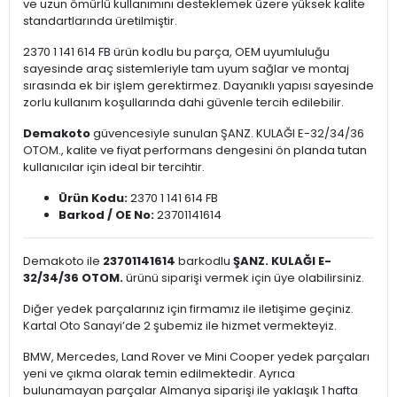
ve uzun ömürlü kullanımını desteklemek üzere yüksek kalite
standartlarında üretilmiştir.
2370 1 141 614 FB ürün kodlu bu parça, OEM uyumluluğu
sayesinde araç sistemleriyle tam uyum sağlar ve montaj
sırasında ek bir işlem gerektirmez. Dayanıklı yapısı sayesinde
zorlu kullanım koşullarında dahi güvenle tercih edilebilir.
Demakoto
güvencesiyle sunulan ŞANZ. KULAĞI E-32/34/36
OTOM., kalite ve fiyat performans dengesini ön planda tutan
kullanıcılar için ideal bir tercihtir.
Ürün Kodu:
2370 1 141 614 FB
Barkod / OE No:
23701141614
Demakoto ile
23701141614
barkodlu
ŞANZ. KULAĞI E-
32/34/36 OTOM.
ürünü siparişi vermek için üye olabilirsiniz.
Diğer yedek parçalarınız için firmamız ile iletişime geçiniz.
Kartal Oto Sanayi’de 2 şubemiz ile hizmet vermekteyiz.
BMW, Mercedes, Land Rover ve Mini Cooper yedek parçaları
yeni ve çıkma olarak temin edilmektedir. Ayrıca
bulunamayan parçalar Almanya siparişi ile yaklaşık 1 hafta