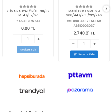
KLİMA RADYATÖRÜ E-38/39
MANİFOLD EMME 651
M-47/57/67
906/447/205/212/246
KELEBEKSİZ
6453 8 375 513
651 090 30 37 TACLAR
A6510903037
0,00 TL
2.740,21 TL
Stokta Yok
Sepete Ekle