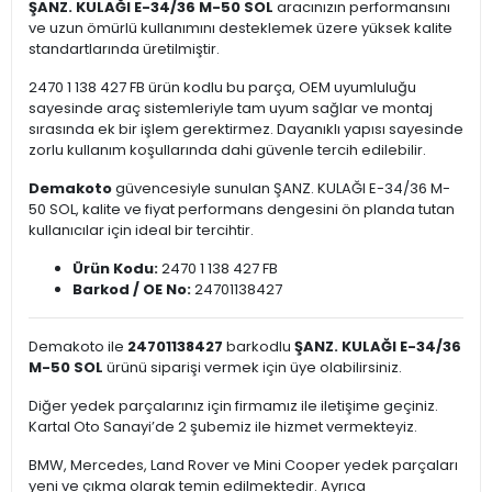
ŞANZ. KULAĞI E-34/36 M-50 SOL
aracınızın performansını
ve uzun ömürlü kullanımını desteklemek üzere yüksek kalite
standartlarında üretilmiştir.
2470 1 138 427 FB ürün kodlu bu parça, OEM uyumluluğu
sayesinde araç sistemleriyle tam uyum sağlar ve montaj
sırasında ek bir işlem gerektirmez. Dayanıklı yapısı sayesinde
zorlu kullanım koşullarında dahi güvenle tercih edilebilir.
Demakoto
güvencesiyle sunulan ŞANZ. KULAĞI E-34/36 M-
50 SOL, kalite ve fiyat performans dengesini ön planda tutan
kullanıcılar için ideal bir tercihtir.
Ürün Kodu:
2470 1 138 427 FB
Barkod / OE No:
24701138427
Demakoto ile
24701138427
barkodlu
ŞANZ. KULAĞI E-34/36
M-50 SOL
ürünü siparişi vermek için üye olabilirsiniz.
Diğer yedek parçalarınız için firmamız ile iletişime geçiniz.
Kartal Oto Sanayi’de 2 şubemiz ile hizmet vermekteyiz.
BMW, Mercedes, Land Rover ve Mini Cooper yedek parçaları
yeni ve çıkma olarak temin edilmektedir. Ayrıca