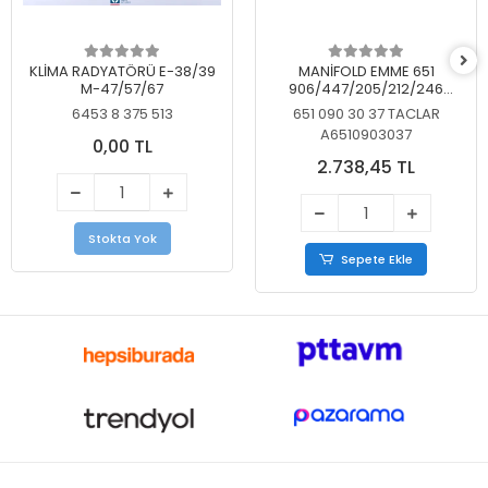
KLİMA RADYATÖRÜ E-38/39
MANİFOLD EMME 651
M-47/57/67
906/447/205/212/246
KELEBEKSİZ
6453 8 375 513
651 090 30 37 TACLAR
A6510903037
0,00 TL
2.738,45 TL
Stokta Yok
Sepete Ekle