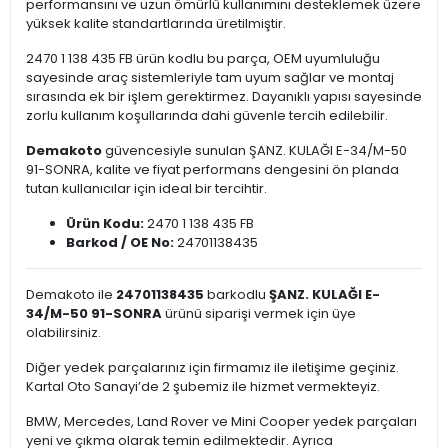
performansını ve uzun ömürlü kullanımını desteklemek üzere
yüksek kalite standartlarında üretilmiştir.
2470 1 138 435 FB ürün kodlu bu parça, OEM uyumluluğu
sayesinde araç sistemleriyle tam uyum sağlar ve montaj
sırasında ek bir işlem gerektirmez. Dayanıklı yapısı sayesinde
zorlu kullanım koşullarında dahi güvenle tercih edilebilir.
Demakoto
güvencesiyle sunulan ŞANZ. KULAĞI E-34/M-50
91-SONRA, kalite ve fiyat performans dengesini ön planda
tutan kullanıcılar için ideal bir tercihtir.
Ürün Kodu:
2470 1 138 435 FB
Barkod / OE No:
24701138435
Demakoto ile
24701138435
barkodlu
ŞANZ. KULAĞI E-
34/M-50 91-SONRA
ürünü siparişi vermek için üye
olabilirsiniz.
Diğer yedek parçalarınız için firmamız ile iletişime geçiniz.
Kartal Oto Sanayi’de 2 şubemiz ile hizmet vermekteyiz.
BMW, Mercedes, Land Rover ve Mini Cooper yedek parçaları
yeni ve çıkma olarak temin edilmektedir. Ayrıca