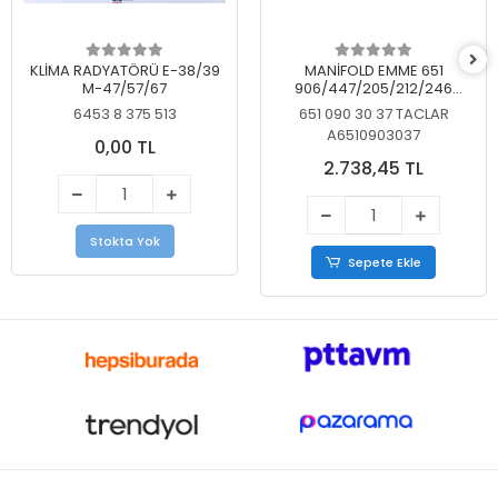
KLİMA RADYATÖRÜ E-38/39
MANİFOLD EMME 651
M-47/57/67
906/447/205/212/246
KELEBEKSİZ
6453 8 375 513
651 090 30 37 TACLAR
A6510903037
0,00 TL
2.738,45 TL
Stokta Yok
Sepete Ekle