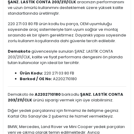
ŞANZ. LASTİK CONTA 203/211/CLK
aracınızın performansını
ve uzun ömürlü kullanımını desteklemek üzere yüksek kalite
standartlarında üretilmiştir.
220 271 03 80 FB ürün kodlu bu parça, OEM uyumluluğu
sayesinde araç sistemleriyle tam uyum sağlar ve montaj
sırasında ek bir işlem gerektirmez. Dayanıklı yapısı sayesinde
zorlu kullanım koşullarında dahi güvenle tercih edilebilir.
Demakoto
güvencesiyle sunulan ŞANZ. LASTİK CONTA
203/211/CLK, kalite ve fiyat performans dengesini ön planda
tutan kullanıcılar için ideal bir tercihtir.
Ürün Kodu:
220 271 03 80 FB
Barkod / OE No:
A2202710180
Demakoto ile
A2202710180
barkodlu
ŞANZ. LASTİK CONTA
203/211/CLK
ürünü siparişi vermek için üye olabilirsiniz.
Diğer yedek parçalarınız için firmamız ile iletişime geçiniz.
Kartal Oto Sanayi’de 2 şubemiz ile hizmet vermekteyiz.
BMW, Mercedes, Land Rover ve Mini Cooper yedek parçaları
yeni ve çıkma olarak temin edilmektedir. Ayrıca