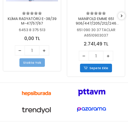
KLİMA RADYATÖRÜ E-38/39
MANİFOLD EMME 651
M-47/57/67
906/447/205/212/246
KELEBEKSİZ
6453 8 375 513
651 090 30 37 TACLAR
A6510903037
0,00 TL
2.741,49 TL
Stokta Yok
Sepete Ekle