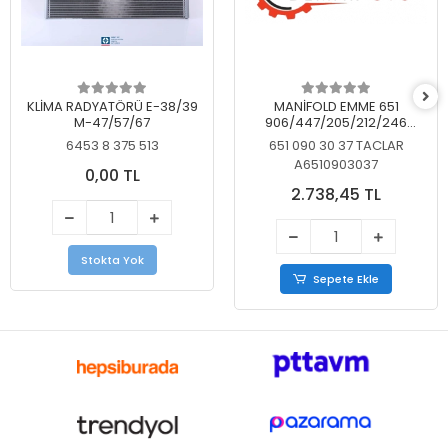
KLİMA RADYATÖRÜ E-38/39
MANİFOLD EMME 651
M-47/57/67
906/447/205/212/246
KELEBEKSİZ
6453 8 375 513
651 090 30 37 TACLAR
A6510903037
0,00 TL
2.738,45 TL
Stokta Yok
Sepete Ekle