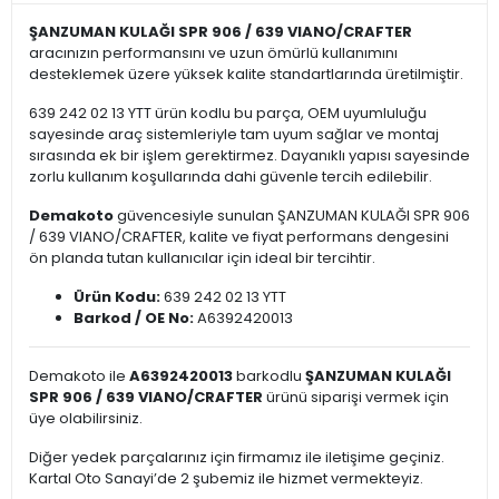
ŞANZUMAN KULAĞI SPR 906 / 639 VIANO/CRAFTER
aracınızın performansını ve uzun ömürlü kullanımını
desteklemek üzere yüksek kalite standartlarında üretilmiştir.
639 242 02 13 YTT ürün kodlu bu parça, OEM uyumluluğu
sayesinde araç sistemleriyle tam uyum sağlar ve montaj
sırasında ek bir işlem gerektirmez. Dayanıklı yapısı sayesinde
zorlu kullanım koşullarında dahi güvenle tercih edilebilir.
Demakoto
güvencesiyle sunulan ŞANZUMAN KULAĞI SPR 906
/ 639 VIANO/CRAFTER, kalite ve fiyat performans dengesini
ön planda tutan kullanıcılar için ideal bir tercihtir.
Ürün Kodu:
639 242 02 13 YTT
Barkod / OE No:
A6392420013
Demakoto ile
A6392420013
barkodlu
ŞANZUMAN KULAĞI
SPR 906 / 639 VIANO/CRAFTER
ürünü siparişi vermek için
üye olabilirsiniz.
Diğer yedek parçalarınız için firmamız ile iletişime geçiniz.
Kartal Oto Sanayi’de 2 şubemiz ile hizmet vermekteyiz.