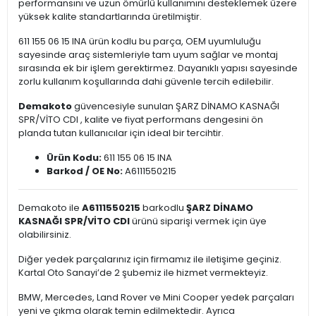
performansını ve uzun ömürlü kullanımını desteklemek üzere
yüksek kalite standartlarında üretilmiştir.
611 155 06 15 INA ürün kodlu bu parça, OEM uyumluluğu
sayesinde araç sistemleriyle tam uyum sağlar ve montaj
sırasında ek bir işlem gerektirmez. Dayanıklı yapısı sayesinde
zorlu kullanım koşullarında dahi güvenle tercih edilebilir.
Demakoto
güvencesiyle sunulan ŞARZ DİNAMO KASNAĞI
SPR/VİTO CDI , kalite ve fiyat performans dengesini ön
planda tutan kullanıcılar için ideal bir tercihtir.
Ürün Kodu:
611 155 06 15 INA
Barkod / OE No:
A6111550215
Demakoto ile
A6111550215
barkodlu
ŞARZ DİNAMO
KASNAĞI SPR/VİTO CDI
ürünü siparişi vermek için üye
olabilirsiniz.
Diğer yedek parçalarınız için firmamız ile iletişime geçiniz.
Kartal Oto Sanayi’de 2 şubemiz ile hizmet vermekteyiz.
BMW, Mercedes, Land Rover ve Mini Cooper yedek parçaları
yeni ve çıkma olarak temin edilmektedir. Ayrıca