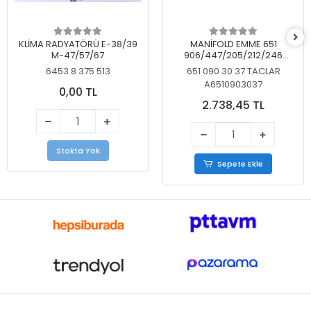
KLİMA RADYATÖRÜ E-38/39
MANİFOLD EMME 651
M-47/57/67
906/447/205/212/246
KELEBEKSİZ
6453 8 375 513
651 090 30 37 TACLAR
A6510903037
0,00 TL
2.738,45 TL
Stokta Yok
Sepete Ekle