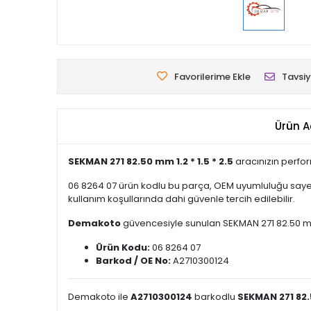
Favorilerime Ekle
Tavsiy
Ürün A
SEKMAN 271 82.50 mm 1.2 * 1.5 * 2.5
aracınızın perfor
06 8264 07 ürün kodlu bu parça, OEM uyumluluğu sayesi
kullanım koşullarında dahi güvenle tercih edilebilir.
Demakoto
güvencesiyle sunulan SEKMAN 271 82.50 mm 1.2
Ürün Kodu:
06 8264 07
Barkod / OE No:
A2710300124
Demakoto ile
A2710300124
barkodlu
SEKMAN 271 82.5