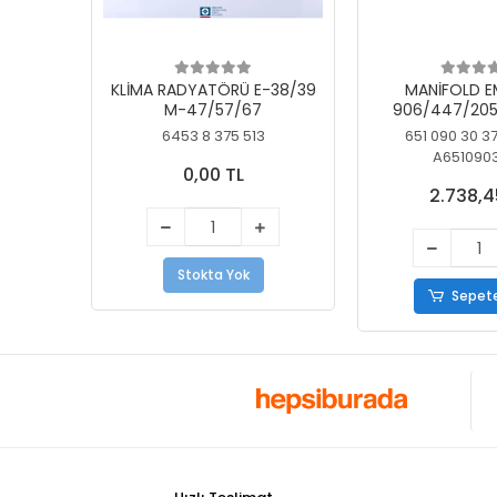
KLİMA RADYATÖRÜ E-38/39
MANİFOLD E
M-47/57/67
906/447/205
KELEBEK
6453 8 375 513
651 090 30 3
A651090
0,00 TL
2.738,4
Stokta Yok
Sepete