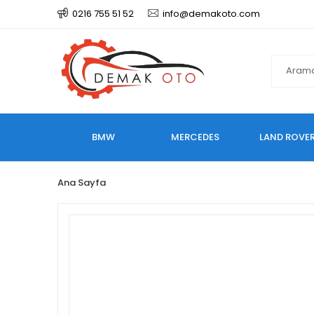
0216 755 51 52
info@demakoto.com
BMW
MERCEDES
LAND ROVE
Ana Sayfa