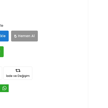
rle
Ekle
Hemen Al
R
İade ve Değişim