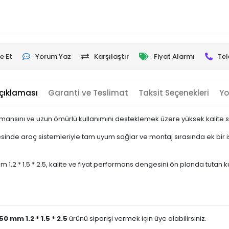
e Et
Yorum Yaz
Karşılaştır
Fiyat Alarmı
Tel
çıklaması
Garanti ve Teslimat
Taksit Seçenekleri
Yo
mansını ve uzun ömürlü kullanımını desteklemek üzere yüksek kalite sta
nde araç sistemleriyle tam uyum sağlar ve montaj sırasında ek bir i
 * 1.5 * 2.5, kalite ve fiyat performans dengesini ön planda tutan kullan
0 mm 1.2 * 1.5 * 2.5
ürünü siparişi vermek için üye olabilirsiniz.