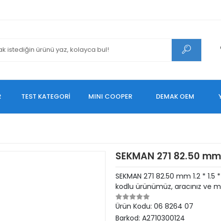
R
TEST KATEGORİ
MINI COOPER
DEMAK OEM
SEKMAN 271 82.50 mm 1.
SEKMAN 271 82.50 mm 1.2 * 1.5
kodlu ürünümüz, aracınız ve mo
Ürün Kodu:
06 8264 07
Barkod:
A2710300124