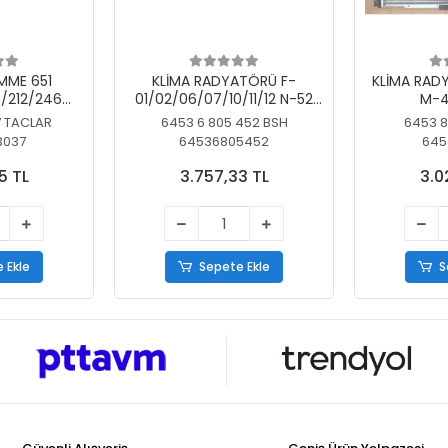
MME 651
KLİMA RADYATÖRÜ F-
KLİMA RAD
/212/246
01/02/06/07/10/11/12 N-52
M-4
SİZ
N/N-53/57/63
7 TACLAR
6453 6 805 452 BSH
6453 8
3037
64536805452
645
5 TL
3.757,33 TL
3.0
 Ekle
Sepete Ekle
S