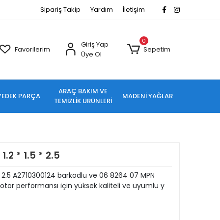
Sipariş Takip
Yardım
İletişim
0
Giriş Yap
Favorilerim
Sepetim
Üye Ol
ARAÇ BAKIM VE
YEDEK PARÇA
MADENİ YAĞLAR
TEMİZLİK ÜRÜNLERİ
2 * 1.5 * 2.5
 * 2.5 A2710300124 barkodlu ve 06 8264 07 MPN
tor performansı için yüksek kaliteli ve uyumlu y