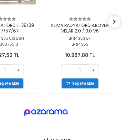
YATÖRÜ E-38/39
KLİMA RADYATÖRÜ R.ROVER
KLİ
7/57/67
VELAR 2.0 / 3.0 V6
55/56
 375 513 BSH
LR114353 BH
64
38375513
LR114353
27,52 TL
10.987,88 TL
epete Ekle
Sepete Ekle