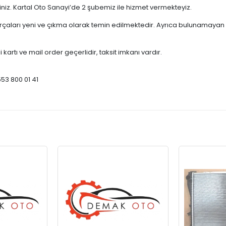
çiniz. Kartal Oto Sanayi’de 2 şubemiz ile hizmet vermekteyiz.
ları yeni ve çıkma olarak temin edilmektedir. Ayrıca bulunamayan par
 kartı ve mail order geçerlidir, taksit imkanı vardır.
553 800 01 41