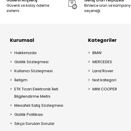
Güvenli Alışveriş
Geniş Ürün Yelpazesi
Güvenli ve kolay ödeme
Binlerce ürün ve kampan
sistemi
seçeneği
Kurumsal
Kategoriler
Hakkımızda
BMW
Gizlilik Sözleşmesi
MERCEDES
Kullanıcı Sözleşmesi
Land Rover
İletişim
test kategori
ETK Ticari Elektronik İleti
MINI COOPER
Bilgilendirme Metni
Mesafeli Satış Sözleşmesi
Gizlilik Politikası
Sıkça Sorulan Sorular