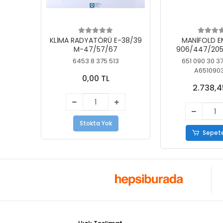
KLİMA RADYATÖRÜ E-38/39
MANİFOLD E
M-47/57/67
906/447/205
KELEBEK
6453 8 375 513
651 090 30 3
A651090
0,00 TL
2.738,4
Stokta Yok
Sepete