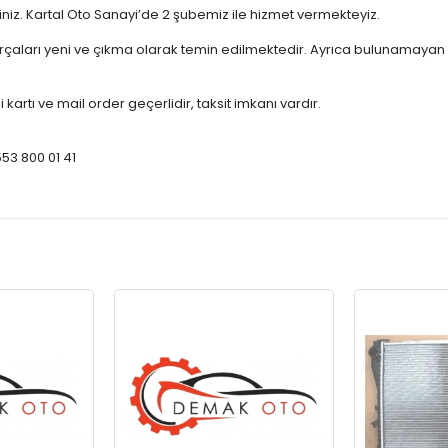
çiniz. Kartal Oto Sanayi’de 2 şubemiz ile hizmet vermekteyiz.
ları yeni ve çıkma olarak temin edilmektedir. Ayrıca bulunamayan par
 kartı ve mail order geçerlidir, taksit imkanı vardır.
553 800 01 41