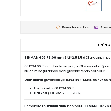
Favorilerime Ekle
Tavsiy
Ürün A
SEKMAN 607 76.00 mm 2*2*2,5 1.5 dCI
aracınızın pe
06 1234 00 10 ürün kodlu bu parça, OEM uyumluluğu say
kullanım koşullarında dahi güvenle tercih edilebilir.
Demakoto
güvencesiyle sunulan SEKMAN 607 76.00 mm 2*
Ürün Kodu:
06 1234 00 10
Barkod / OE No:
120330783R
Demakoto ile
120330783R
barkodlu
SEKMAN 607 76.0