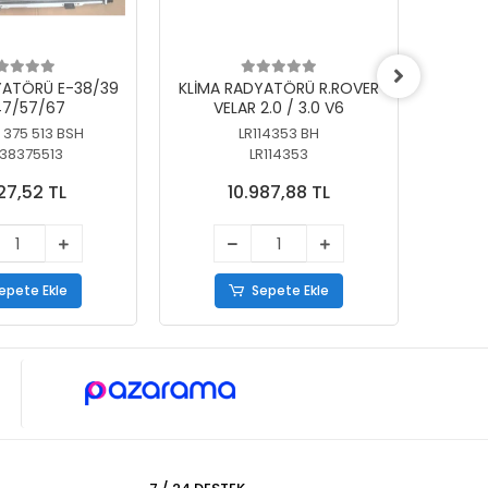
YATÖRÜ E-38/39
KLİMA RADYATÖRÜ R.ROVER
KLİ
7/57/67
VELAR 2.0 / 3.0 V6
55/56
 375 513 BSH
LR114353 BH
64
38375513
LR114353
27,52 TL
10.987,88 TL
epete Ekle
Sepete Ekle