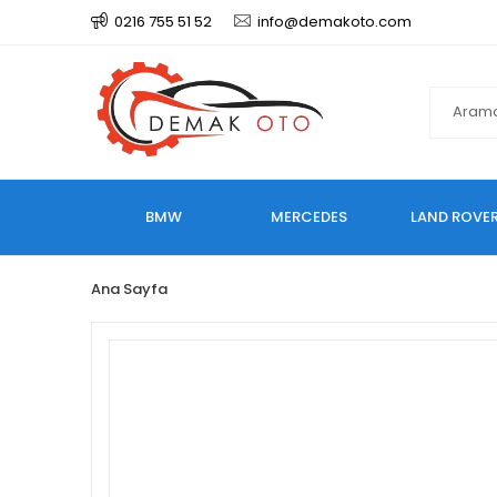
0216 755 51 52
info@demakoto.com
BMW
MERCEDES
LAND ROVE
Ana Sayfa