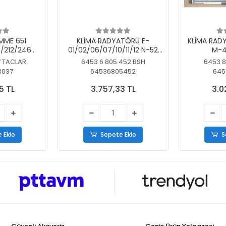
MME 651
KLİMA RADYATÖRÜ F-
KLİMA RAD
/212/246
01/02/06/07/10/11/12 N-52
M-4
SİZ
N/N-53/57/63
7 TACLAR
6453 6 805 452 BSH
6453 8
3037
64536805452
645
5 TL
3.757,33 TL
3.0
 Ekle
Sepete Ekle
S