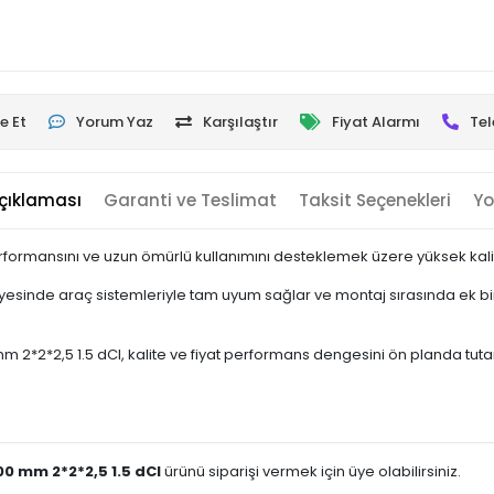
e Et
Yorum Yaz
Karşılaştır
Fiyat Alarmı
Tel
çıklaması
Garanti ve Teslimat
Taksit Seçenekleri
Yo
rformansını ve uzun ömürlü kullanımını desteklemek üzere yüksek kalite
esinde araç sistemleriyle tam uyum sağlar ve montaj sırasında ek bir
2*2,5 1.5 dCI, kalite ve fiyat performans dengesini ön planda tutan kul
0 mm 2*2*2,5 1.5 dCI
ürünü siparişi vermek için üye olabilirsiniz.