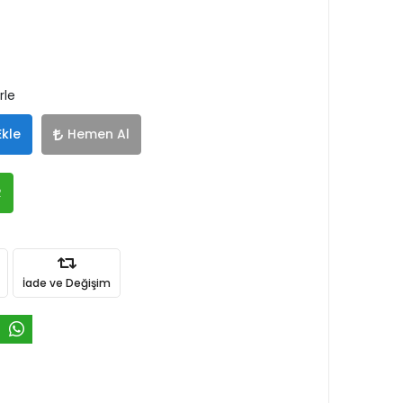
rle
Ekle
Hemen Al
R
İade ve Değişim