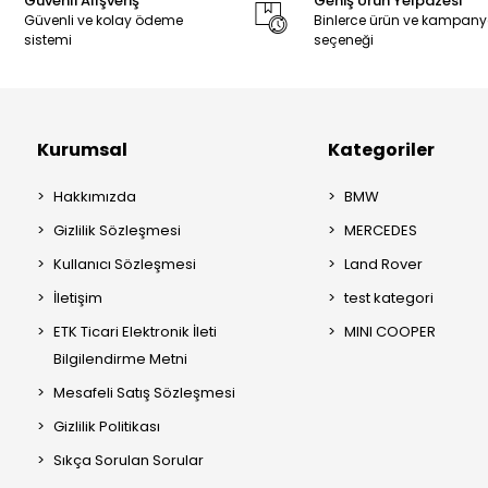
Güvenli Alışveriş
Geniş Ürün Yelpazesi
Güvenli ve kolay ödeme
Binlerce ürün ve kampan
sistemi
seçeneği
Kurumsal
Kategoriler
Hakkımızda
BMW
Gizlilik Sözleşmesi
MERCEDES
Kullanıcı Sözleşmesi
Land Rover
İletişim
test kategori
ETK Ticari Elektronik İleti
MINI COOPER
Bilgilendirme Metni
Mesafeli Satış Sözleşmesi
Gizlilik Politikası
Sıkça Sorulan Sorular