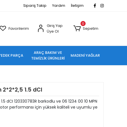
Sipariş Takip
Yardım
İletişim
0
Giriş Yap
Favorilerim
Sepetim
Üye Ol
ARAÇ BAKIM VE
YEDEK PARÇA
MADENİ YAĞLAR
TEMİZLİK ÜRÜNLERİ
2*2*2,5 1.5 dCI
.5 dCI 120330783R barkodlu ve 06 1234 00 10 MPN
tor performansı için yüksek kaliteli ve uyumlu ye