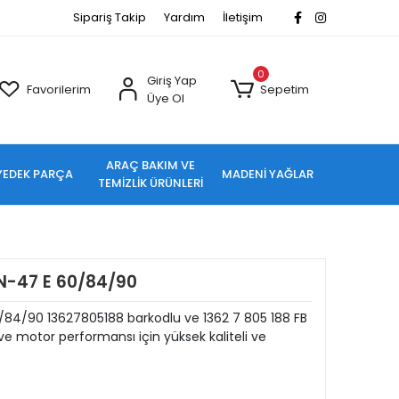
Sipariş Takip
Yardım
İletişim
0
Giriş Yap
Favorilerim
Sepetim
Üye Ol
ARAÇ BAKIM VE
YEDEK PARÇA
MADENİ YAĞLAR
TEMİZLİK ÜRÜNLERİ
N-47 E 60/84/90
84/90 13627805188 barkodlu ve 1362 7 805 188 FB
e motor performansı için yüksek kaliteli ve