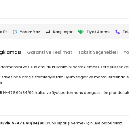
e Et
Yorum Yaz
Karşılaştır
Fiyat Alarmı
Tel
çıklaması
Garanti ve Teslimat
Taksit Seçenekleri
Yo
rformansını ve uzun ömürlü kullanımını desteklemek üzere yüksek kalit
 sayesinde araç sistemleriyle tam uyum sağlar ve montaj sırasında ek
r.
47 E 60/84/90, kalite ve fiyat performans dengesini ön planda tutan kul
EVİR N-47 E 60/84/90
ürünü siparişi vermek için üye olabilirsiniz.