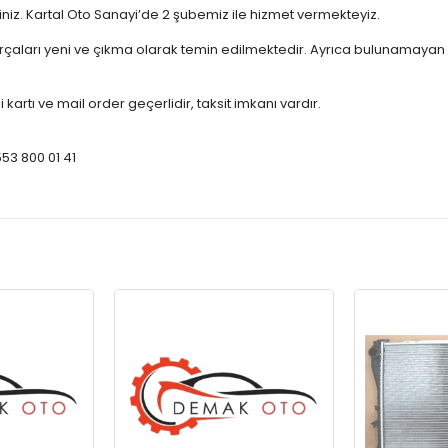
çiniz. Kartal Oto Sanayi’de 2 şubemiz ile hizmet vermekteyiz.
ları yeni ve çıkma olarak temin edilmektedir. Ayrıca bulunamayan par
 kartı ve mail order geçerlidir, taksit imkanı vardır.
553 800 01 41