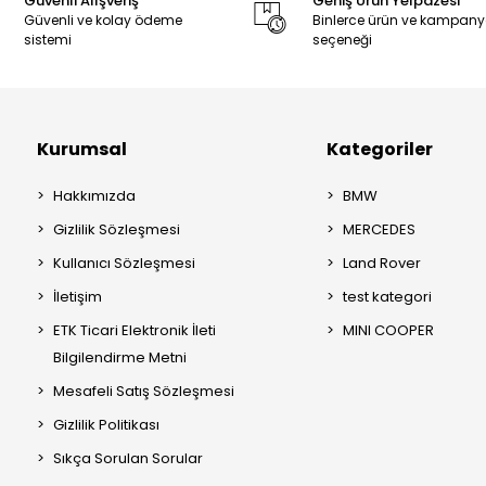
Güvenli Alışveriş
Geniş Ürün Yelpazesi
Güvenli ve kolay ödeme
Binlerce ürün ve kampan
sistemi
seçeneği
Kurumsal
Kategoriler
Hakkımızda
BMW
Gizlilik Sözleşmesi
MERCEDES
Kullanıcı Sözleşmesi
Land Rover
İletişim
test kategori
ETK Ticari Elektronik İleti
MINI COOPER
Bilgilendirme Metni
Mesafeli Satış Sözleşmesi
Gizlilik Politikası
Sıkça Sorulan Sorular