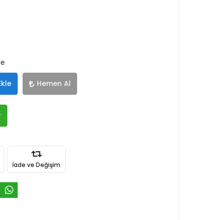
le
Ekle
Hemen Al
R
İade ve Değişim