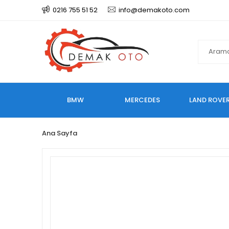
0216 755 51 52
info@demakoto.com
BMW
MERCEDES
LAND ROVE
Ana Sayfa