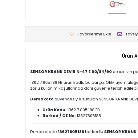
Favorilerime Ekle
Tavsiy
Ürün A
SENSÖR KRANK DEVİR N-47 E 60/84/90
aracınızın pe
1362 7 805 188 FB ürün kodlu bu parça, OEM uyumluluğu
zorlu kullanım koşullarında dahi güvenle tercih edilebili
Demakoto
güvencesiyle sunulan SENSÖR KRANK DEVİR N-
Ürün Kodu:
1362 7 805 188 FB
Barkod / OE No:
13627805188
Demakoto ile
13627805188
barkodlu
SENSÖR KRANK D