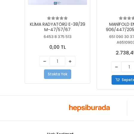
KLİMA RADYATÖRÜ E-38/39
MANİFOLD E
M-47/57/67
906/447/205
KELEBEK
6453 8 375 513
651 090 30 3
A651090
0,00 TL
2.738,4
Stokta Yok
Sepete