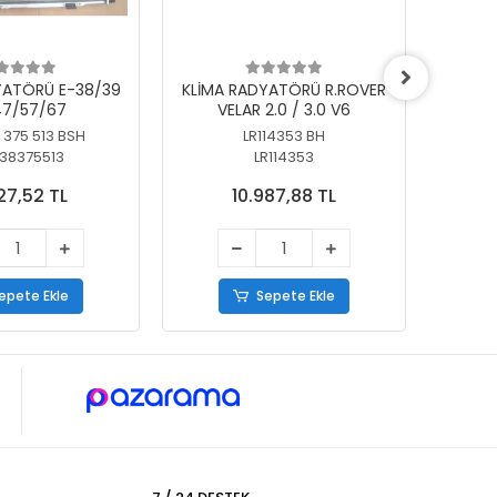
YATÖRÜ E-38/39
KLİMA RADYATÖRÜ R.ROVER
KLİ
7/57/67
VELAR 2.0 / 3.0 V6
55/56
 375 513 BSH
LR114353 BH
64
38375513
LR114353
27,52 TL
10.987,88 TL
epete Ekle
Sepete Ekle