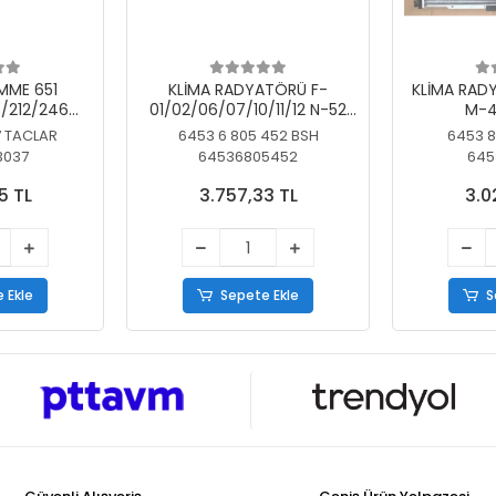
MME 651
KLİMA RADYATÖRÜ F-
KLİMA RAD
/212/246
01/02/06/07/10/11/12 N-52
M-4
SİZ
N/N-53/57/63
7 TACLAR
6453 6 805 452 BSH
6453 8
3037
64536805452
645
5 TL
3.757,33 TL
3.0
 Ekle
Sepete Ekle
S