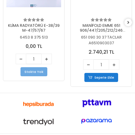
KLİMA RADYATÖRÜ E-38/39
MANİFOLD EMME 651
M-47/57/67
906/447/205/212/246
KELEBEKSİZ
6453 8 375 513
651 090 30 37 TACLAR
A6510903037
0,00 TL
2.740,21 TL
Stokta Yok
Sepete Ekle