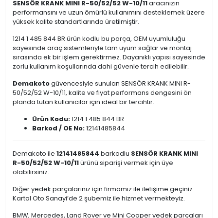
SENSÖR KRANK MINI R-50/52/52 W-10/11
aracınızın
performansını ve uzun ömürlü kullanımını desteklemek üzere
yüksek kalite standartlarında üretilmiştir.
1214 1 485 844 BR ürün kodlu bu parça, OEM uyumluluğu
sayesinde araç sistemleriyle tam uyum sağlar ve montaj
sırasında ek bir işlem gerektirmez. Dayanıklı yapısı sayesinde
zorlu kullanım koşullarında dahi güvenle tercih edilebilir.
Demakoto
güvencesiyle sunulan SENSÖR KRANK MINI R-
50/52/52 W-10/11, kalite ve fiyat performans dengesini ön
planda tutan kullanıcılar için ideal bir tercihtir.
Ürün Kodu:
1214 1 485 844 BR
Barkod / OE No:
12141485844
Demakoto ile
12141485844
barkodlu
SENSÖR KRANK MINI
R-50/52/52 W-10/11
ürünü siparişi vermek için üye
olabilirsiniz.
Diğer yedek parçalarınız için firmamız ile iletişime geçiniz.
Kartal Oto Sanayi’de 2 şubemiz ile hizmet vermekteyiz.
BMW, Mercedes, Land Rover ve Mini Cooper yedek parçaları