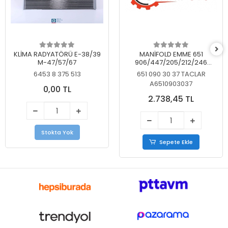
KLİMA RADYATÖRÜ E-38/39
MANİFOLD EMME 651
M-47/57/67
906/447/205/212/246
KELEBEKSİZ
6453 8 375 513
651 090 30 37 TACLAR
A6510903037
0,00 TL
2.738,45 TL
Stokta Yok
Sepete Ekle