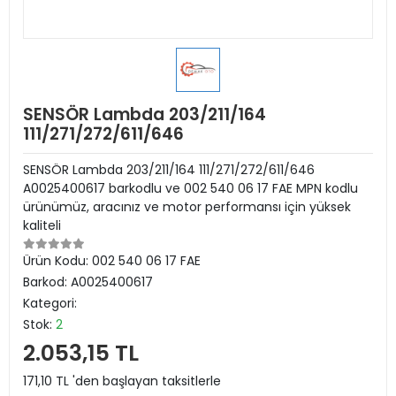
SENSÖR Lambda 203/211/164
111/271/272/611/646
SENSÖR Lambda 203/211/164 111/271/272/611/646
A0025400617 barkodlu ve 002 540 06 17 FAE MPN kodlu
ürünümüz, aracınız ve motor performansı için yüksek
kaliteli
Ürün Kodu:
002 540 06 17 FAE
Barkod:
A0025400617
Kategori:
Stok:
2
2.053,15 TL
171,10 TL 'den başlayan taksitlerle