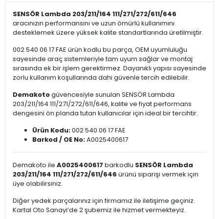
SENSÖR Lambda 203/211/164 111/271/272/611/646
aracınızın performansını ve uzun ömürlü kullanımını
desteklemek üzere yüksek kalite standartlarında üretilmiştir.
002 540 06 17 FAE ürün kodlu bu parça, OEM uyumluluğu
sayesinde araç sistemleriyle tam uyum sağlar ve montaj
sırasında ek bir işlem gerektirmez. Dayanıklı yapısı sayesinde
zorlu kullanım koşullarında dahi güvenle tercih edilebilir.
Demakoto
güvencesiyle sunulan SENSÖR Lambda
203/211/164 111/271/272/611/646, kalite ve fiyat performans
dengesini ön planda tutan kullanıcılar için ideal bir tercihtir.
Ürün Kodu:
002 540 06 17 FAE
Barkod / OE No:
A0025400617
Demakoto ile
A0025400617
barkodlu
SENSÖR Lambda
203/211/164 111/271/272/611/646
ürünü siparişi vermek için
üye olabilirsiniz.
Diğer yedek parçalarınız için firmamız ile iletişime geçiniz.
Kartal Oto Sanayi’de 2 şubemiz ile hizmet vermekteyiz.