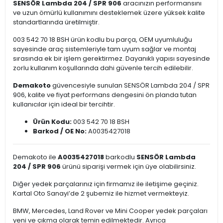
SENSÖR Lambda 204 / SPR 906
aracınızın performansını
ve uzun ömürlü kullanımını desteklemek üzere yüksek kalite
standartlarında üretilmiştir.
003 542 70 18 BSH ürün kodlu bu parça, OEM uyumluluğu
sayesinde araç sistemleriyle tam uyum sağlar ve montaj
sırasında ek bir işlem gerektirmez. Dayanıklı yapısı sayesinde
zorlu kullanım koşullarında dahi güvenle tercih edilebilir.
Demakoto
güvencesiyle sunulan SENSÖR Lambda 204 / SPR
906, kalite ve fiyat performans dengesini ön planda tutan
kullanıcılar için ideal bir tercihtir.
Ürün Kodu:
003 542 70 18 BSH
Barkod / OE No:
A0035427018
Demakoto ile
A0035427018
barkodlu
SENSÖR Lambda
204 / SPR 906
ürünü siparişi vermek için üye olabilirsiniz.
Diğer yedek parçalarınız için firmamız ile iletişime geçiniz.
Kartal Oto Sanayi’de 2 şubemiz ile hizmet vermekteyiz.
BMW, Mercedes, Land Rover ve Mini Cooper yedek parçaları
yeni ve çıkma olarak temin edilmektedir. Ayrıca