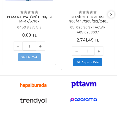
KLİMA RADYATÖRÜ E-38/39
MANİFOLD EMME 651
M-47/57/67
906/447/205/212/246
KELEBEKSİZ
6453 8 375 513
651 090 30 37 TACLAR
A6510903037
0,00 TL
2.741,49 TL
Stokta Yok
Sepete Ekle