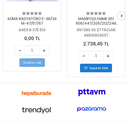
KLİMA RADYATÖRÜ E-38/39
MANİFOLD EMME 651
M-47/57/67
906/447/205/212/246
KELEBEKSİZ
6453 8 375 513
651 090 30 37 TACLAR
A6510903037
0,00 TL
2.738,45 TL
Stokta Yok
Sepete Ekle