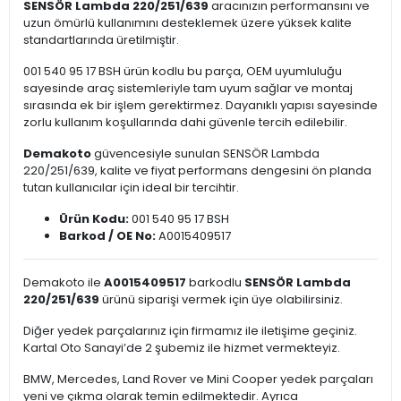
SENSÖR Lambda 220/251/639
aracınızın performansını ve
uzun ömürlü kullanımını desteklemek üzere yüksek kalite
standartlarında üretilmiştir.
001 540 95 17 BSH ürün kodlu bu parça, OEM uyumluluğu
sayesinde araç sistemleriyle tam uyum sağlar ve montaj
sırasında ek bir işlem gerektirmez. Dayanıklı yapısı sayesinde
zorlu kullanım koşullarında dahi güvenle tercih edilebilir.
Demakoto
güvencesiyle sunulan SENSÖR Lambda
220/251/639, kalite ve fiyat performans dengesini ön planda
tutan kullanıcılar için ideal bir tercihtir.
Ürün Kodu:
001 540 95 17 BSH
Barkod / OE No:
A0015409517
Demakoto ile
A0015409517
barkodlu
SENSÖR Lambda
220/251/639
ürünü siparişi vermek için üye olabilirsiniz.
Diğer yedek parçalarınız için firmamız ile iletişime geçiniz.
Kartal Oto Sanayi’de 2 şubemiz ile hizmet vermekteyiz.
BMW, Mercedes, Land Rover ve Mini Cooper yedek parçaları
yeni ve çıkma olarak temin edilmektedir. Ayrıca