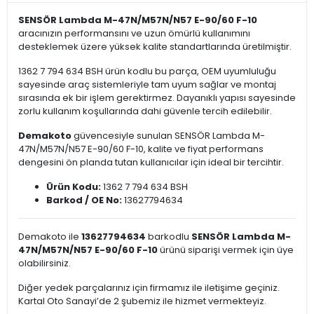
SENSÖR Lambda M-47N/M57N/N57 E-90/60 F-10
aracınızın performansını ve uzun ömürlü kullanımını
desteklemek üzere yüksek kalite standartlarında üretilmiştir.
1362 7 794 634 BSH ürün kodlu bu parça, OEM uyumluluğu
sayesinde araç sistemleriyle tam uyum sağlar ve montaj
sırasında ek bir işlem gerektirmez. Dayanıklı yapısı sayesinde
zorlu kullanım koşullarında dahi güvenle tercih edilebilir.
Demakoto
güvencesiyle sunulan SENSÖR Lambda M-
47N/M57N/N57 E-90/60 F-10, kalite ve fiyat performans
dengesini ön planda tutan kullanıcılar için ideal bir tercihtir.
Ürün Kodu:
1362 7 794 634 BSH
Barkod / OE No:
13627794634
Demakoto ile
13627794634
barkodlu
SENSÖR Lambda M-
47N/M57N/N57 E-90/60 F-10
ürünü siparişi vermek için üye
olabilirsiniz.
Diğer yedek parçalarınız için firmamız ile iletişime geçiniz.
Kartal Oto Sanayi’de 2 şubemiz ile hizmet vermekteyiz.