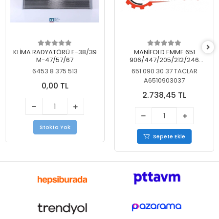
KLİMA RADYATÖRÜ E-38/39
MANİFOLD EMME 651
M-47/57/67
906/447/205/212/246
KELEBEKSİZ
6453 8 375 513
651 090 30 37 TACLAR
A6510903037
0,00 TL
2.738,45 TL
Stokta Yok
Sepete Ekle