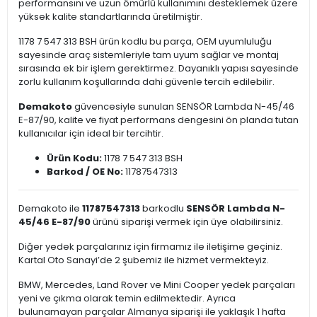
performansını ve uzun ömürlü kullanımını desteklemek üzere
yüksek kalite standartlarında üretilmiştir.
1178 7 547 313 BSH ürün kodlu bu parça, OEM uyumluluğu
sayesinde araç sistemleriyle tam uyum sağlar ve montaj
sırasında ek bir işlem gerektirmez. Dayanıklı yapısı sayesinde
zorlu kullanım koşullarında dahi güvenle tercih edilebilir.
Demakoto
güvencesiyle sunulan SENSÖR Lambda N-45/46
E-87/90, kalite ve fiyat performans dengesini ön planda tutan
kullanıcılar için ideal bir tercihtir.
Ürün Kodu:
1178 7 547 313 BSH
Barkod / OE No:
11787547313
Demakoto ile
11787547313
barkodlu
SENSÖR Lambda N-
45/46 E-87/90
ürünü siparişi vermek için üye olabilirsiniz.
Diğer yedek parçalarınız için firmamız ile iletişime geçiniz.
Kartal Oto Sanayi’de 2 şubemiz ile hizmet vermekteyiz.
BMW, Mercedes, Land Rover ve Mini Cooper yedek parçaları
yeni ve çıkma olarak temin edilmektedir. Ayrıca
bulunamayan parçalar Almanya siparişi ile yaklaşık 1 hafta