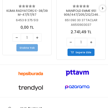
KLİMA RADYATÖRÜ E-38/39
MANİFOLD EMME 651
M-47/57/67
906/447/205/212/246
KELEBEKSİZ
6453 8 375 513
651 090 30 37 TACLAR
A6510903037
0,00 TL
2.741,49 TL
Stokta Yok
Sepete Ekle