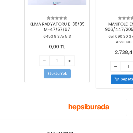
KLİMA RADYATÖRÜ E-38/39
MANİFOLD E
M-47/57/67
906/447/205
KELEBEK
6453 8 375 513
651 090 30 3
A651090
0,00 TL
2.738,4
Stokta Yok
Sepete