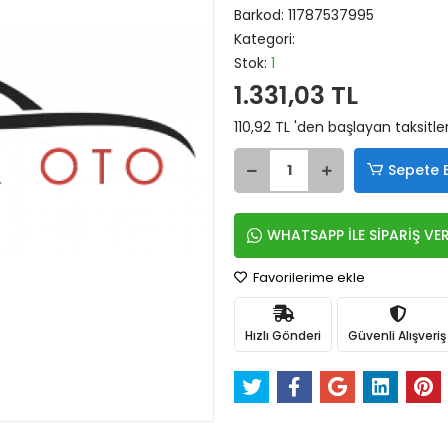
Barkod:
11787537995
Kategori:
Stok:
1
1.331,03 TL
110,92 TL 'den başlayan taksitle
Sepete 
WHATSAPP İLE SİPARİŞ VE
Favorilerime ekle
Hızlı Gönderi
Güvenli Alışveriş