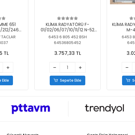
MME 651
KLİMA RADYATÖRÜ F-
KLİMA RAD
/212/246
01/02/06/07/10/11/12 N-52
M-4
SİZ
N/N-53/57/63
7 TACLAR
6453 6 805 452 BSH
6453 8
3037
64536805452
645
5 TL
3.757,33 TL
3.0
 Ekle
Sepete Ekle
S