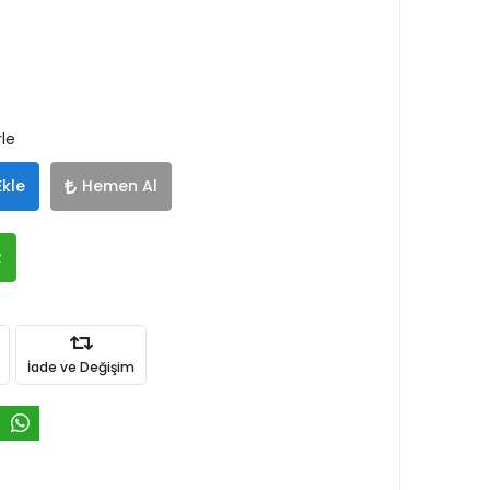
rle
Ekle
Hemen Al
R
İade ve Değişim