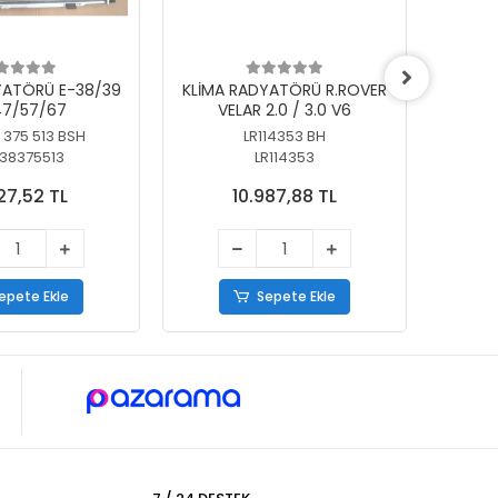
YATÖRÜ E-38/39
KLİMA RADYATÖRÜ R.ROVER
KLİ
7/57/67
VELAR 2.0 / 3.0 V6
55/56
 375 513 BSH
LR114353 BH
64
38375513
LR114353
27,52 TL
10.987,88 TL
epete Ekle
Sepete Ekle