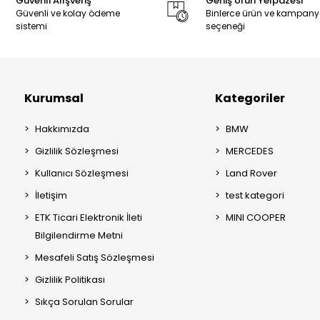
Güvenli Alışveriş
Geniş Ürün Yelpazesi
Güvenli ve kolay ödeme
Binlerce ürün ve kampan
sistemi
seçeneği
Kurumsal
Kategoriler
Hakkımızda
BMW
Gizlilik Sözleşmesi
MERCEDES
Kullanıcı Sözleşmesi
Land Rover
İletişim
test kategori
ETK Ticari Elektronik İleti
MINI COOPER
Bilgilendirme Metni
Mesafeli Satış Sözleşmesi
Gizlilik Politikası
Sıkça Sorulan Sorular