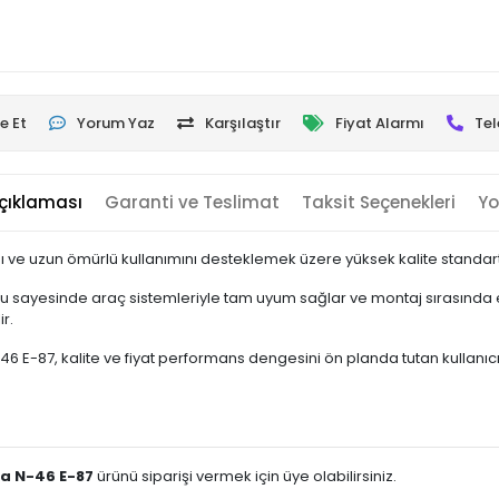
e Et
Yorum Yaz
Karşılaştır
Fiyat Alarmı
Tel
çıklaması
Garanti ve Teslimat
Taksit Seçenekleri
Yo
 ve uzun ömürlü kullanımını desteklemek üzere yüksek kalite standartla
u sayesinde araç sistemleriyle tam uyum sağlar ve montaj sırasında e
r.
87, kalite ve fiyat performans dengesini ön planda tutan kullanıcılar 
a N-46 E-87
ürünü siparişi vermek için üye olabilirsiniz.