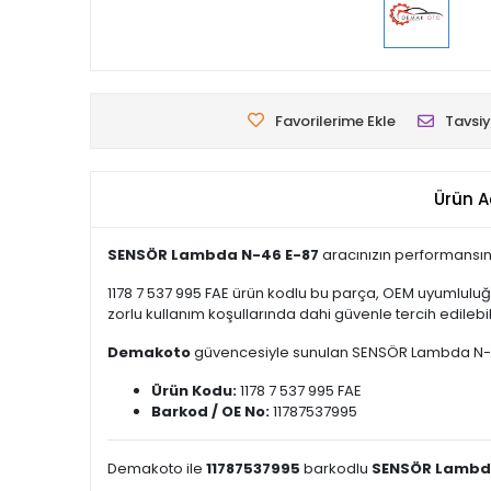
Favorilerime Ekle
Tavsiy
Ürün A
SENSÖR Lambda N-46 E-87
aracınızın performansını
1178 7 537 995 FAE ürün kodlu bu parça, OEM uyumluluğ
zorlu kullanım koşullarında dahi güvenle tercih edilebili
Demakoto
güvencesiyle sunulan SENSÖR Lambda N-46 E-
Ürün Kodu:
1178 7 537 995 FAE
Barkod / OE No:
11787537995
Demakoto ile
11787537995
barkodlu
SENSÖR Lambd