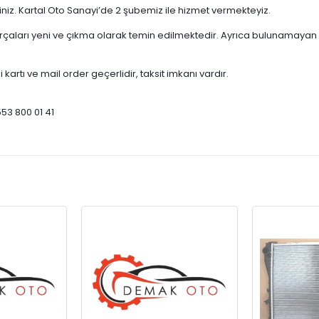
çiniz. Kartal Oto Sanayi’de 2 şubemiz ile hizmet vermekteyiz.
ları yeni ve çıkma olarak temin edilmektedir. Ayrıca bulunamayan par
 kartı ve mail order geçerlidir, taksit imkanı vardır.
553 800 01 41