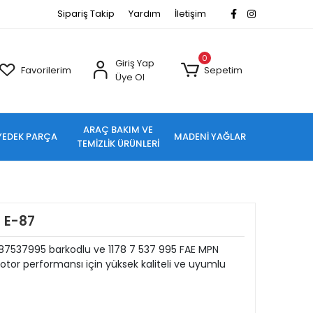
Sipariş Takip
Yardım
İletişim
0
Giriş Yap
Favorilerim
Sepetim
Üye Ol
ARAÇ BAKIM VE
YEDEK PARÇA
MADENİ YAĞLAR
TEMİZLİK ÜRÜNLERİ
 E-87
7537995 barkodlu ve 1178 7 537 995 FAE MPN
tor performansı için yüksek kaliteli ve uyumlu