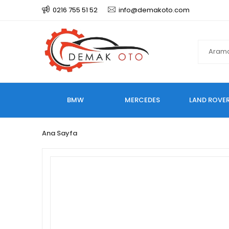
0216 755 51 52
info@demakoto.com
BMW
MERCEDES
LAND ROVE
Ana Sayfa