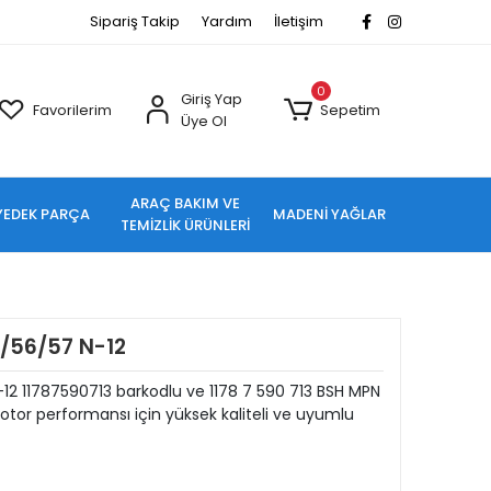
Sipariş Takip
Yardım
İletişim
0
Giriş Yap
Favorilerim
Sepetim
Üye Ol
ARAÇ BAKIM VE
YEDEK PARÇA
MADENİ YAĞLAR
TEMİZLİK ÜRÜNLERİ
/56/57 N-12
2 11787590713 barkodlu ve 1178 7 590 713 BSH MPN
tor performansı için yüksek kaliteli ve uyumlu