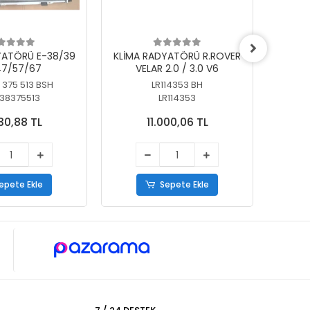
YATÖRÜ E-38/39
KLİMA RADYATÖRÜ R.ROVER
KLİ
7/57/67
VELAR 2.0 / 3.0 V6
55/56
 375 513 BSH
LR114353 BH
64
38375513
LR114353
30,88 TL
11.000,06 TL
epete Ekle
Sepete Ekle