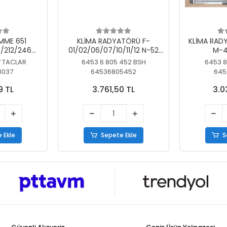
MME 651
KLİMA RADYATÖRÜ F-
KLİMA RAD
/212/246
01/02/06/07/10/11/12 N-52
M-4
SİZ
N/N-53/57/63
7 TACLAR
6453 6 805 452 BSH
6453 8
3037
64536805452
645
9 TL
3.761,50 TL
3.0
 Ekle
Sepete Ekle
S