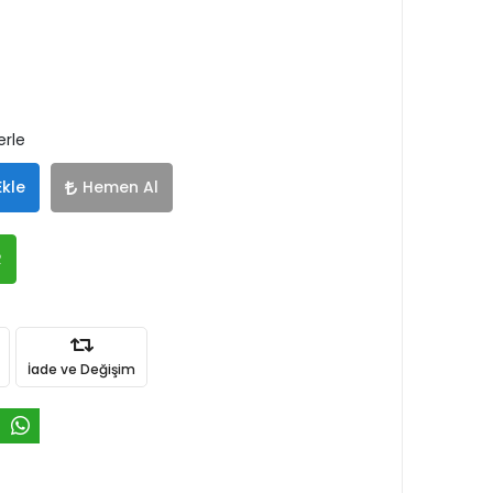
erle
Ekle
Hemen Al
R
İade ve Değişim