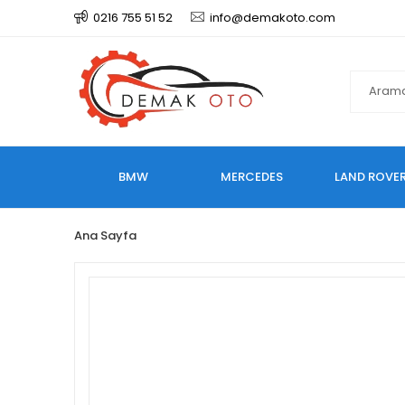
0216 755 51 52
info@demakoto.com
BMW
MERCEDES
LAND ROVE
Ana Sayfa