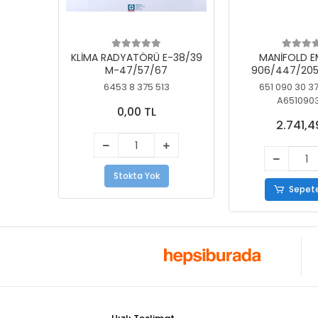
KLİMA RADYATÖRÜ E-38/39
MANİFOLD E
M-47/57/67
906/447/205
KELEBEK
6453 8 375 513
651 090 30 3
A651090
0,00 TL
2.741,4
Stokta Yok
Sepete