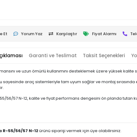
e Et
Yorum Yaz
Karşılaştır
Fiyat Alarmı
Tel
çıklaması
Garanti ve Teslimat
Taksit Seçenekleri
Yo
mansını ve uzun ömürlü kullanımını desteklemek üzere yüksek kalite sta
u sayesinde araç sistemleriyle tam uyum sağlar ve montaj sırasında e
r.
/57 N-12, kalite ve fiyat performans dengesini ön planda tutan kullanı
 R-55/56/57 N-12
ürünü siparişi vermek için üye olabilirsiniz.