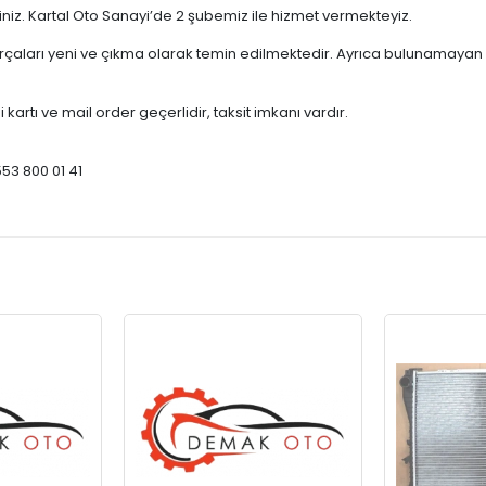
çiniz. Kartal Oto Sanayi’de 2 şubemiz ile hizmet vermekteyiz.
ları yeni ve çıkma olarak temin edilmektedir. Ayrıca bulunamayan par
 kartı ve mail order geçerlidir, taksit imkanı vardır.
553 800 01 41