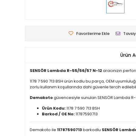
Favorilerime Ekle
Tavsiy
Ürün A
SENSÖR Lambda R-55/56/57 N-12
aracınızın perfor
1178 7 590 713 BSH ürün kodlu bu parça, OEM uyumluluğ
zorlu kullanım koşullarında dahi güvenle tercih edilebili
Demakoto
güvencesiyle sunulan SENSÖR Lambda R-55/56
Ürün Kodu:
1178 7 590 713 BSH
Barkod / OE No:
11787590713
Demakoto ile
11787590713
barkodlu
SENSÖR Lambda