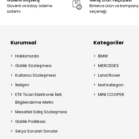
Güvenli Alışveriş
Geniş Ürün Yelpazesi
Güvenli ve kolay ödeme
Binlerce ürün ve kampan
sistemi
seçeneği
Kurumsal
Kategoriler
Hakkımızda
BMW
Gizlilik Sözleşmesi
MERCEDES
Kullanıcı Sözleşmesi
Land Rover
İletişim
test kategori
ETK Ticari Elektronik İleti
MINI COOPER
Bilgilendirme Metni
Mesafeli Satış Sözleşmesi
Gizlilik Politikası
Sıkça Sorulan Sorular