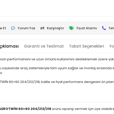
e Et
Yorum Yaz
Karşılaştır
Fiyat Alarmı
Tel
çıklaması
Garanti ve Teslimat
Taksit Seçenekleri
Yo
ızın performansını ve uzun ömürlü kullanımını desteklemek üzere yüksek
 sayesinde araç sistemleriyle tam uyum sağlar ve montaj sırasında ek
r.
N 60+60 204/212/218, kalite ve fiyat performans dengesini ön planda tut
 AEROTWİN 60+60 204/212/218
ürünü siparişi vermek için üye olabilirs