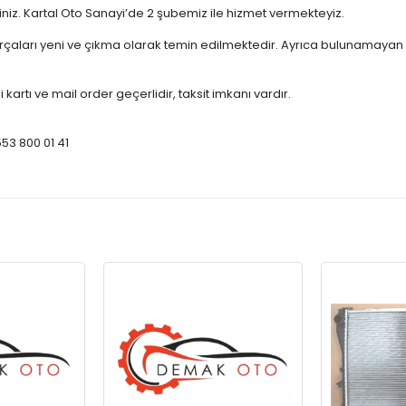
çiniz. Kartal Oto Sanayi’de 2 şubemiz ile hizmet vermekteyiz.
ları yeni ve çıkma olarak temin edilmektedir. Ayrıca bulunamayan par
 kartı ve mail order geçerlidir, taksit imkanı vardır.
553 800 01 41