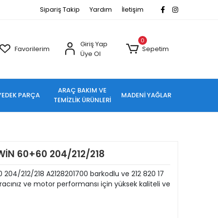
Sipariş Takip
Yardım
İletişim
0
Giriş Yap
Favorilerim
Sepetim
Üye Ol
ARAÇ BAKIM VE
YEDEK PARÇA
MADENİ YAĞLAR
TEMİZLİK ÜRÜNLERİ
WİN 60+60 204/212/218
204/212/218 A2128201700 barkodlu ve 212 820 17
cınız ve motor performansı için yüksek kaliteli ve