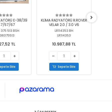
YATÖRÜ E-38/39
KLİMA RADYATÖRÜ R.ROVER
KLİ
7/57/67
VELAR 2.0 / 3.0 V6
55/56
 375 513 BSH
LR114353 BH
64
38375513
LR114353
27,52 TL
10.987,88 TL
epete Ekle
Sepete Ekle