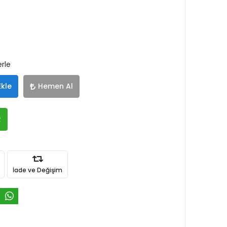
erle
Ekle
Hemen Al
R
İade ve Değişim