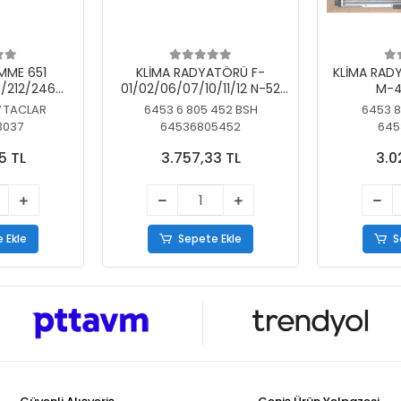
MME 651
KLİMA RADYATÖRÜ F-
KLİMA RAD
/212/246
01/02/06/07/10/11/12 N-52
M-4
SİZ
N/N-53/57/63
7 TACLAR
6453 6 805 452 BSH
6453 8
3037
64536805452
645
5 TL
3.757,33 TL
3.0
 Ekle
Sepete Ekle
S