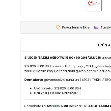
Favorilerime Ekle
Tavsiy
Ürün A
SİLECEK TAKIM AEROTWİN 60+60 204/212/218
aracın
212 820 17 00 BSH ürün kodlu bu parça, OEM uyumluluğu
zorlu kullanım koşullarında dahi güvenle tercih edilebili
Demakoto
güvencesiyle sunulan SİLECEK TAKIM AEROTWİ
Ürün Kodu:
212 820 17 00 BSH
Barkod / OE No:
A2128201700
Demakoto ile
A2128201700
barkodlu
SİLECEK TAKIM