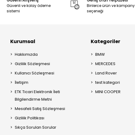
Güvenli Alışveriş
Geniş Ürün Yelpazesi
Güvenli ve kolay ödeme
Binlerce ürün ve kampan
sistemi
seçeneği
Kurumsal
Kategoriler
Hakkımızda
BMW
Gizlilik Sözleşmesi
MERCEDES
Kullanıcı Sözleşmesi
Land Rover
İletişim
test kategori
ETK Ticari Elektronik İleti
MINI COOPER
Bilgilendirme Metni
Mesafeli Satış Sözleşmesi
Gizlilik Politikası
Sıkça Sorulan Sorular