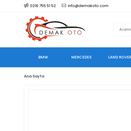
0216 755 51 52
info@demakoto.com
BMW
MERCEDES
LAND ROVE
Ana Sayfa