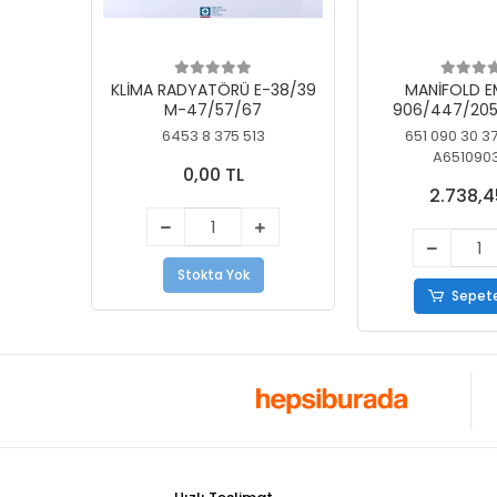
KLİMA RADYATÖRÜ E-38/39
MANİFOLD E
M-47/57/67
906/447/205
KELEBEK
6453 8 375 513
651 090 30 3
A651090
0,00 TL
2.738,4
Stokta Yok
Sepete