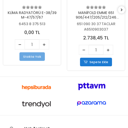
KLİMA RADYATÖRÜ E-38/39
MANİFOLD EMME 651
M-47/57/67
906/447/205/212/246
KELEBEKSİZ
6453 8 375 513
651 090 30 37 TACLAR
A6510903037
0,00 TL
2.738,45 TL
Stokta Yok
Sepete Ekle