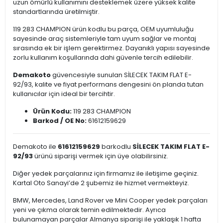
uzun ömürlü kullanımını desteklemek üzere yüksek kalite
standartlarında üretilmiştir.
119 283 CHAMPION ürün kodlu bu parça, OEM uyumluluğu
sayesinde araç sistemleriyle tam uyum sağlar ve montaj
sırasında ek bir işlem gerektirmez. Dayanıklı yapısı sayesinde
zorlu kullanım koşullarında dahi güvenle tercih edilebilir.
Demakoto
güvencesiyle sunulan SİLECEK TAKIM FLAT E-
92/93, kalite ve fiyat performans dengesini ön planda tutan
kullanıcılar için ideal bir tercihtir.
Ürün Kodu:
119 283 CHAMPION
Barkod / OE No:
61612159629
Demakoto ile
61612159629
barkodlu
SİLECEK TAKIM FLAT E-
92/93
ürünü siparişi vermek için üye olabilirsiniz.
Diğer yedek parçalarınız için firmamız ile iletişime geçiniz.
Kartal Oto Sanayi’de 2 şubemiz ile hizmet vermekteyiz.
BMW, Mercedes, Land Rover ve Mini Cooper yedek parçaları
yeni ve çıkma olarak temin edilmektedir. Ayrıca
bulunamayan parçalar Almanya siparişi ile yaklaşık 1 hafta