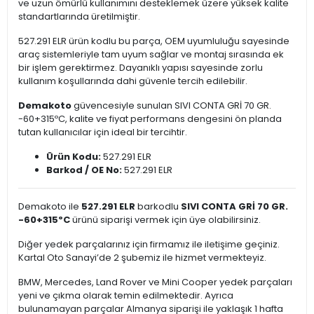
ve uzun ömürlü kullanımını desteklemek üzere yüksek kalite
standartlarında üretilmiştir.
527.291 ELR ürün kodlu bu parça, OEM uyumluluğu sayesinde
araç sistemleriyle tam uyum sağlar ve montaj sırasında ek
bir işlem gerektirmez. Dayanıklı yapısı sayesinde zorlu
kullanım koşullarında dahi güvenle tercih edilebilir.
Demakoto
güvencesiyle sunulan SIVI CONTA GRİ 70 GR.
-60+315ºC, kalite ve fiyat performans dengesini ön planda
tutan kullanıcılar için ideal bir tercihtir.
Ürün Kodu:
527.291 ELR
Barkod / OE No:
527.291 ELR
Demakoto ile
527.291 ELR
barkodlu
SIVI CONTA GRİ 70 GR.
-60+315ºC
ürünü siparişi vermek için üye olabilirsiniz.
Diğer yedek parçalarınız için firmamız ile iletişime geçiniz.
Kartal Oto Sanayi’de 2 şubemiz ile hizmet vermekteyiz.
BMW, Mercedes, Land Rover ve Mini Cooper yedek parçaları
yeni ve çıkma olarak temin edilmektedir. Ayrıca
bulunamayan parçalar Almanya siparişi ile yaklaşık 1 hafta