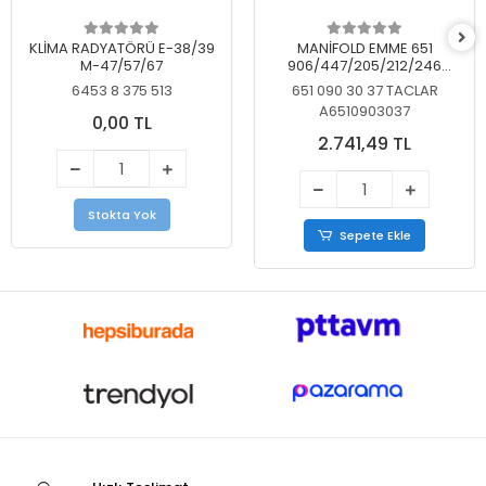
KLİMA RADYATÖRÜ E-38/39
MANİFOLD EMME 651
M-47/57/67
906/447/205/212/246
KELEBEKSİZ
6453 8 375 513
651 090 30 37 TACLAR
A6510903037
0,00 TL
2.741,49 TL
Stokta Yok
Sepete Ekle