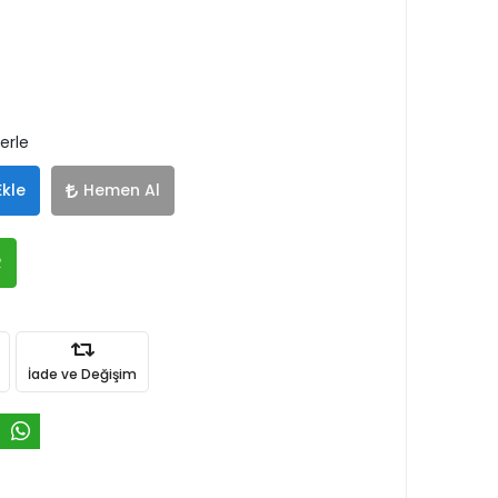
lerle
Ekle
Hemen Al
R
İade ve Değişim