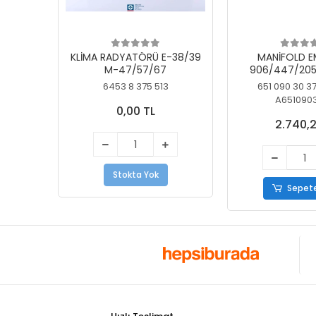
KLİMA RADYATÖRÜ E-38/39
MANİFOLD E
M-47/57/67
906/447/205
KELEBEK
6453 8 375 513
651 090 30 3
A651090
0,00 TL
2.740,2
Stokta Yok
Sepete