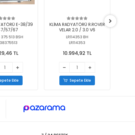
YATÖRÜ E-38/39
KLİMA RADYATÖRÜ R.ROVER
KLİ
7/57/67
VELAR 2.0 / 3.0 V6
55/56
 375 513 BSH
LR114353 BH
64
38375513
LR114353
29,46 TL
10.994,92 TL
epete Ekle
Sepete Ekle