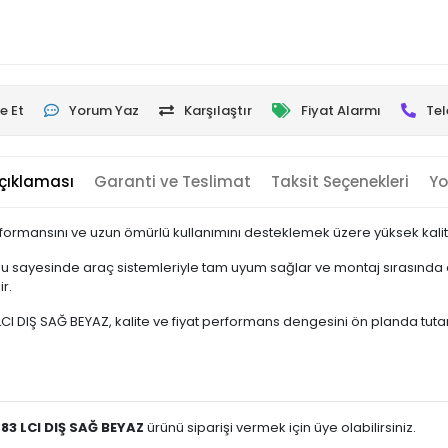
e Et
Yorum Yaz
Karşılaştır
Fiyat Alarmı
Tel
çıklaması
Garanti ve Teslimat
Taksit Seçenekleri
Yo
formansını ve uzun ömürlü kullanımını desteklemek üzere yüksek kalite 
u sayesinde araç sistemleriyle tam uyum sağlar ve montaj sırasında e
r.
IŞ SAĞ BEYAZ, kalite ve fiyat performans dengesini ön planda tutan kull
83 LCI DIŞ SAĞ BEYAZ
ürünü siparişi vermek için üye olabilirsiniz.