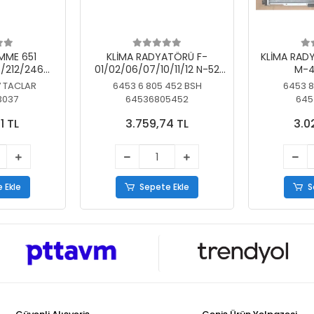
MME 651
KLİMA RADYATÖRÜ F-
KLİMA RAD
/212/246
01/02/06/07/10/11/12 N-52
M-4
SİZ
N/N-53/57/63
7 TACLAR
6453 6 805 452 BSH
6453 8
3037
64536805452
645
1 TL
3.759,74 TL
3.0
 Ekle
Sepete Ekle
S