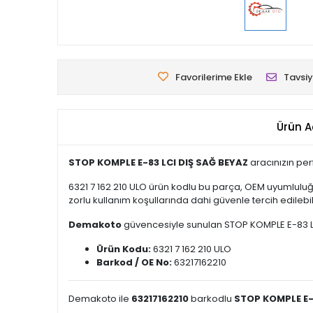
Favorilerime Ekle
Tavsiy
Ürün A
STOP KOMPLE E-83 LCI DIŞ SAĞ BEYAZ
aracınızın per
6321 7 162 210 ULO ürün kodlu bu parça, OEM uyumluluğ
zorlu kullanım koşullarında dahi güvenle tercih edilebili
Demakoto
güvencesiyle sunulan STOP KOMPLE E-83 LCI D
Ürün Kodu:
6321 7 162 210 ULO
Barkod / OE No:
63217162210
Demakoto ile
63217162210
barkodlu
STOP KOMPLE E-