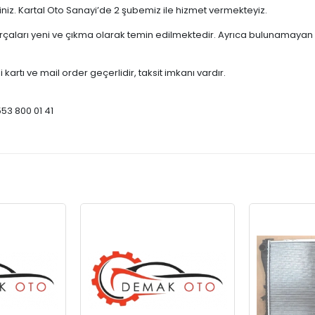
çiniz. Kartal Oto Sanayi’de 2 şubemiz ile hizmet vermekteyiz.
ları yeni ve çıkma olarak temin edilmektedir. Ayrıca bulunamayan par
 kartı ve mail order geçerlidir, taksit imkanı vardır.
553 800 01 41