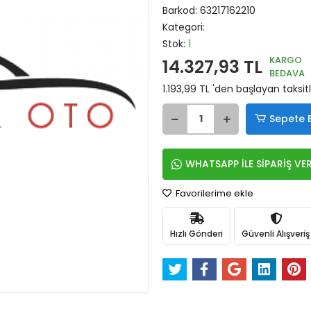
Barkod:
63217162210
Kategori:
Stok:
1
KARGO
14.327,93 TL
BEDAVA
1.193,99 TL 'den başlayan taksit
Sepete 
WHATSAPP İLE SİPARİŞ VE
Favorilerime ekle
Hızlı Gönderi
Güvenli Alışveriş