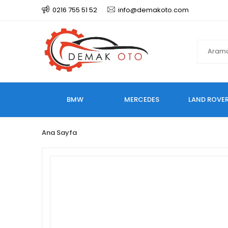
0216 755 51 52
info@demakoto.com
BMW
MERCEDES
LAND ROVE
Ana Sayfa