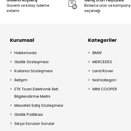
Güvenli Alışveriş
Geniş Ürün Yelpazesi
Güvenli ve kolay ödeme
Binlerce ürün ve kampan
sistemi
seçeneği
Kurumsal
Kategoriler
Hakkımızda
BMW
Gizlilik Sözleşmesi
MERCEDES
Kullanıcı Sözleşmesi
Land Rover
İletişim
test kategori
ETK Ticari Elektronik İleti
MINI COOPER
Bilgilendirme Metni
Mesafeli Satış Sözleşmesi
Gizlilik Politikası
Sıkça Sorulan Sorular