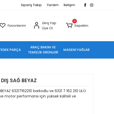
Sipariş Takip
Yardım
İletişim
0
Giriş Yap
Favorilerim
Sepetim
Üye Ol
ARAÇ BAKIM VE
YEDEK PARÇA
MADENİ YAĞLAR
TEMİZLİK ÜRÜNLERİ
 DIŞ SAĞ BEYAZ
BEYAZ 63217162210 barkodlu ve 6321 7 162 210 ULO
e motor performansı için yüksek kaliteli ve