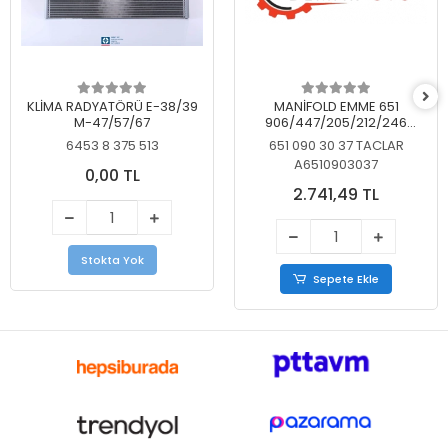
KLİMA RADYATÖRÜ E-38/39
MANİFOLD EMME 651
M-47/57/67
906/447/205/212/246
KELEBEKSİZ
6453 8 375 513
651 090 30 37 TACLAR
A6510903037
0,00 TL
2.741,49 TL
Stokta Yok
Sepete Ekle