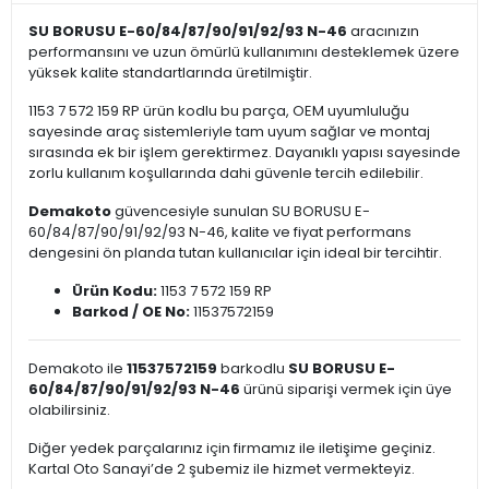
SU BORUSU E-60/84/87/90/91/92/93 N-46
aracınızın
performansını ve uzun ömürlü kullanımını desteklemek üzere
yüksek kalite standartlarında üretilmiştir.
1153 7 572 159 RP ürün kodlu bu parça, OEM uyumluluğu
sayesinde araç sistemleriyle tam uyum sağlar ve montaj
sırasında ek bir işlem gerektirmez. Dayanıklı yapısı sayesinde
zorlu kullanım koşullarında dahi güvenle tercih edilebilir.
Demakoto
güvencesiyle sunulan SU BORUSU E-
60/84/87/90/91/92/93 N-46, kalite ve fiyat performans
dengesini ön planda tutan kullanıcılar için ideal bir tercihtir.
Ürün Kodu:
1153 7 572 159 RP
Barkod / OE No:
11537572159
Demakoto ile
11537572159
barkodlu
SU BORUSU E-
60/84/87/90/91/92/93 N-46
ürünü siparişi vermek için üye
olabilirsiniz.
Diğer yedek parçalarınız için firmamız ile iletişime geçiniz.
Kartal Oto Sanayi’de 2 şubemiz ile hizmet vermekteyiz.