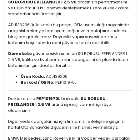
SU BORUSU FREELANDER I 2.5 V6
aracınızın performansını
ve uzun ömürlü kullanımını desteklemek üzere yüksek kalite
standartlarında üretilmiştir.
ADJ139206 ürün kodlu bu parça, OEM uyumluluğu sayesinde
araç sistemleriyle tam uyum sağlar ve montaj sırasında ek
bir işlem gerektirmez. Dayanıklı yapısı sayesinde zorlu
kullanım koşullarında dahi güvenle tercih edilebilir.
Demakoto
güvencesiyle sunulan SU BORUSU FREELANDER I
2.5 V6, kalite ve fiyat performans dengesini ön planda tutan
kullanıcılar için ideal bir tercihtir.
Ürün Kodu:
ADJ139206
Barkod / OE No:
PEP101970L
Demakoto ile
PEP101970L
barkodlu
SU BORUSU
FREELANDER I 2.5 V6
ürünü siparişi vermek için üye
olabilirsiniz.
Diğer yedek parçalarınız için firmamız ile iletişime geçiniz.
Kartal Oto Sanayi’de 2 şubemiz ile hizmet vermekteyiz.
BMW, Mercedes, Land Rover ve Mini Cooper yedek parçaları