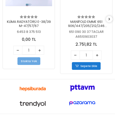
KLİMA RADYATÖRÜ E-38/39
MANİFOLD EMME 651
M-47/57/67
906/447/205/212/246
KELEBEKSİZ
6453 8 375 513
651 090 30 37 TACLAR
A6510903037
0,00 TL
2.751,82 TL
Stokta Yok
Sepete Ekle