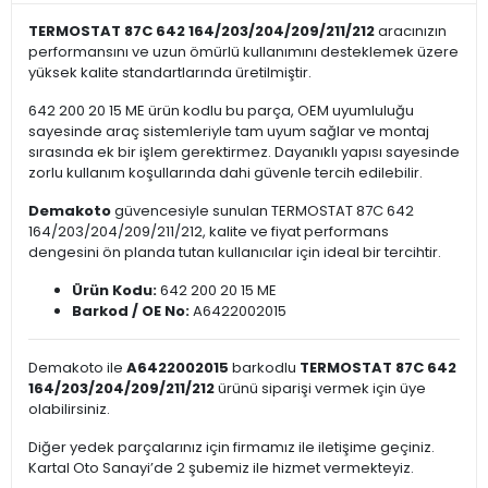
TERMOSTAT 87C 642 164/203/204/209/211/212
aracınızın
performansını ve uzun ömürlü kullanımını desteklemek üzere
yüksek kalite standartlarında üretilmiştir.
642 200 20 15 ME ürün kodlu bu parça, OEM uyumluluğu
sayesinde araç sistemleriyle tam uyum sağlar ve montaj
sırasında ek bir işlem gerektirmez. Dayanıklı yapısı sayesinde
zorlu kullanım koşullarında dahi güvenle tercih edilebilir.
Demakoto
güvencesiyle sunulan TERMOSTAT 87C 642
164/203/204/209/211/212, kalite ve fiyat performans
dengesini ön planda tutan kullanıcılar için ideal bir tercihtir.
Ürün Kodu:
642 200 20 15 ME
Barkod / OE No:
A6422002015
Demakoto ile
A6422002015
barkodlu
TERMOSTAT 87C 642
164/203/204/209/211/212
ürünü siparişi vermek için üye
olabilirsiniz.
Diğer yedek parçalarınız için firmamız ile iletişime geçiniz.
Kartal Oto Sanayi’de 2 şubemiz ile hizmet vermekteyiz.