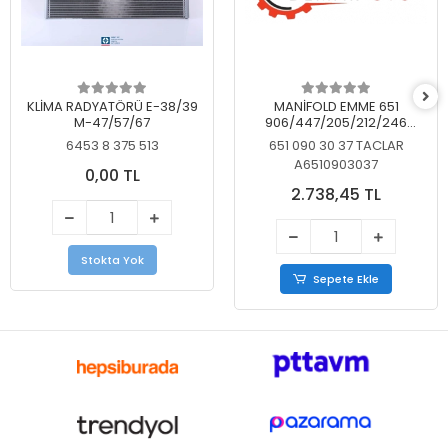
KLİMA RADYATÖRÜ E-38/39
MANİFOLD EMME 651
M-47/57/67
906/447/205/212/246
KELEBEKSİZ
6453 8 375 513
651 090 30 37 TACLAR
A6510903037
0,00 TL
2.738,45 TL
Stokta Yok
Sepete Ekle