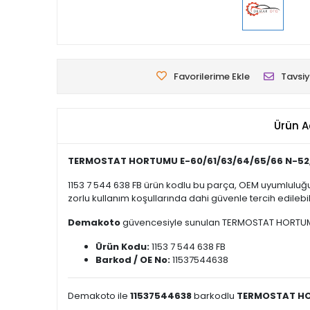
Favorilerime Ekle
Tavsiy
Ürün A
TERMOSTAT HORTUMU E-60/61/63/64/65/66 N-52
1153 7 544 638 FB ürün kodlu bu parça, OEM uyumluluğu
zorlu kullanım koşullarında dahi güvenle tercih edilebili
Demakoto
güvencesiyle sunulan TERMOSTAT HORTUMU E-
Ürün Kodu:
1153 7 544 638 FB
Barkod / OE No:
11537544638
Demakoto ile
11537544638
barkodlu
TERMOSTAT HO