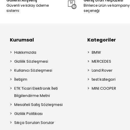
Güvenli Alışveriş
Geniş Ürün Yelpazesi
Güvenli ve kolay ödeme
Binlerce ürün ve kampan
sistemi
seçeneği
Kurumsal
Kategoriler
Hakkımızda
BMW
Gizlilik Sözleşmesi
MERCEDES
Kullanıcı Sözleşmesi
Land Rover
İletişim
test kategori
ETK Ticari Elektronik İleti
MINI COOPER
Bilgilendirme Metni
Mesafeli Satış Sözleşmesi
Gizlilik Politikası
Sıkça Sorulan Sorular