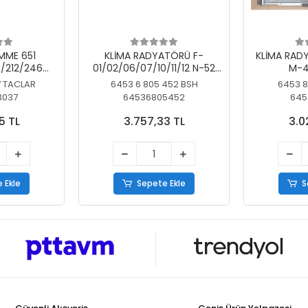
MME 651
KLİMA RADYATÖRÜ F-
KLİMA RAD
/212/246
01/02/06/07/10/11/12 N-52
M-4
SİZ
N/N-53/57/63
7 TACLAR
6453 6 805 452 BSH
6453 8
3037
64536805452
645
5 TL
3.757,33 TL
3.0
 Ekle
Sepete Ekle
S