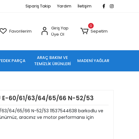
Sipariş Takip
Yardım
İletişim
0
Giriş Yap
Favorilerim
Sepetim
Üye Ol
ARAÇ BAKIM VE
YEDEK PARÇA
MADENİ YAĞLAR
TEMİZLİK ÜRÜNLERİ
E-60/61/63/64/65/66 N-52/53
63/64/65/66 N-52/53 11537544638 barkodlu ve
rünümüz, aracınız ve motor performansı için