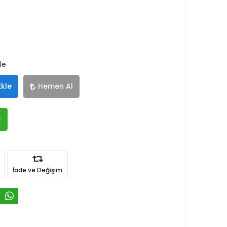
le
Ekle
Hemen Al
R
İade ve Değişim