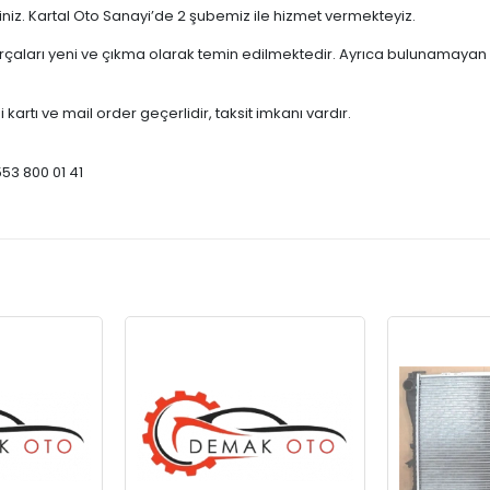
çiniz. Kartal Oto Sanayi’de 2 şubemiz ile hizmet vermekteyiz.
ları yeni ve çıkma olarak temin edilmektedir. Ayrıca bulunamayan par
 kartı ve mail order geçerlidir, taksit imkanı vardır.
553 800 01 41