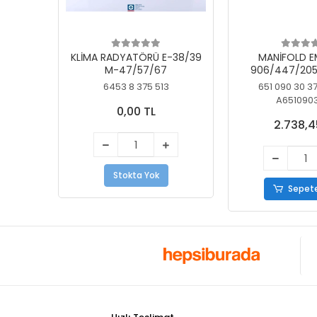
KLİMA RADYATÖRÜ E-38/39
MANİFOLD E
M-47/57/67
906/447/205
KELEBEK
6453 8 375 513
651 090 30 3
A651090
0,00 TL
2.738,4
Stokta Yok
Sepete