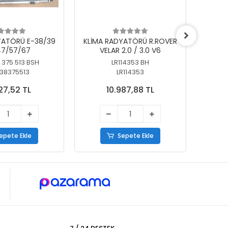
YATÖRÜ E-38/39
KLİMA RADYATÖRÜ R.ROVER
KLİ
7/57/67
VELAR 2.0 / 3.0 V6
55/56
 375 513 BSH
LR114353 BH
64
38375513
LR114353
27,52 TL
10.987,88 TL
epete Ekle
Sepete Ekle