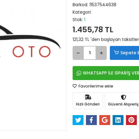
Barkod:
11537544638
Kategori:
Stok:
1
1.455,78 TL
121,32 TL 'den başlayan taksitler
Sepete 
WHATSAPP İLE SİPARİŞ VE
Favorilerime ekle
Hızlı Gönderi
Güvenli Alışveriş