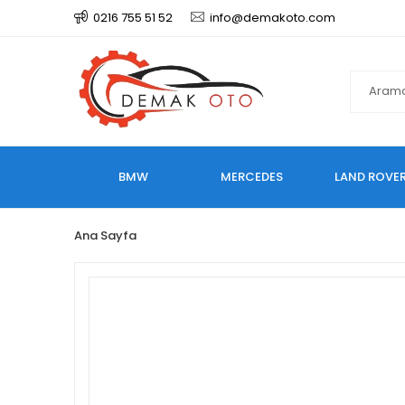
0216 755 51 52
info@demakoto.com
BMW
MERCEDES
LAND ROVE
Ana Sayfa