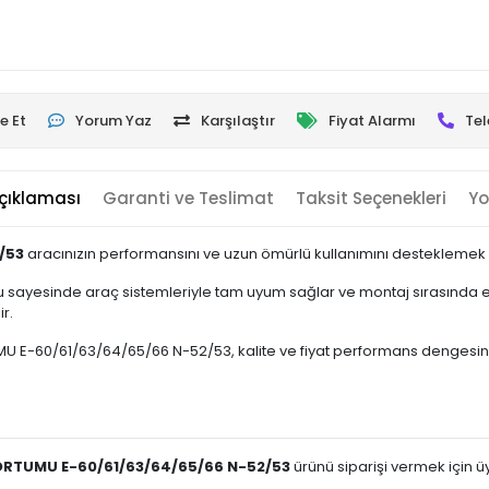
e Et
Yorum Yaz
Karşılaştır
Fiyat Alarmı
Tel
çıklaması
Garanti ve Teslimat
Taksit Seçenekleri
Yo
/53
aracınızın performansını ve uzun ömürlü kullanımını desteklemek üz
 sayesinde araç sistemleriyle tam uyum sağlar ve montaj sırasında ek
r.
60/61/63/64/65/66 N-52/53, kalite ve fiyat performans dengesini ön pl
RTUMU E-60/61/63/64/65/66 N-52/53
ürünü siparişi vermek için üye