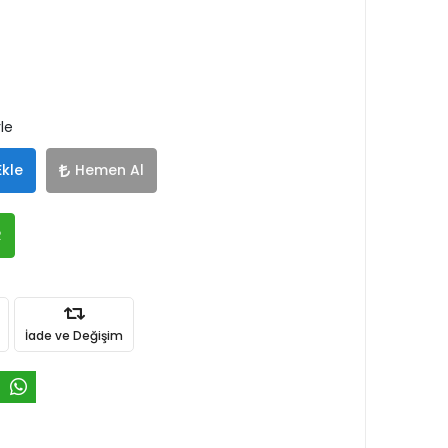
rle
Ekle
Hemen Al
R
İade ve Değişim