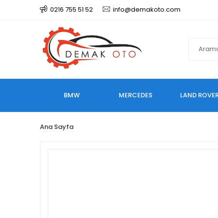
0216 755 51 52
info@demakoto.com
BMW
MERCEDES
LAND ROVE
Ana Sayfa