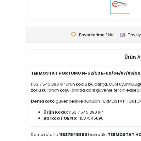
Favorilerime Ekle
Tavsiy
Ürün A
TERMOSTAT HORTUMU N-52/53 E-60/84/87/88/90
1153 7 545 890 RP ürün kodlu bu parça, OEM uyumluluğu
zorlu kullanım koşullarında dahi güvenle tercih edilebili
Demakoto
güvencesiyle sunulan TERMOSTAT HORTUMU N-
Ürün Kodu:
1153 7 545 890 RP
Barkod / OE No:
11537545890
Demakoto ile
11537545890
barkodlu
TERMOSTAT HO