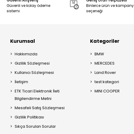
Güvenli Alışveriş
Geniş Ürün Yelpazesi
Güvenli ve kolay ödeme
Binlerce ürün ve kampan
sistemi
seçeneği
Kurumsal
Kategoriler
Hakkımızda
BMW
Gizlilik Sözleşmesi
MERCEDES
Kullanıcı Sözleşmesi
Land Rover
İletişim
test kategori
ETK Ticari Elektronik İleti
MINI COOPER
Bilgilendirme Metni
Mesafeli Satış Sözleşmesi
Gizlilik Politikası
Sıkça Sorulan Sorular