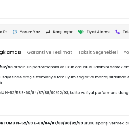
e Et
Yorum Yaz
Karşılaştır
Fiyat Alarmı
Tel
çıklaması
Garanti ve Teslimat
Taksit Seçenekleri
Yo
/92/93
aracınızın performansını ve uzun ömürlü kullanımını destekleme
 sayesinde araç sistemleriyle tam uyum sağlar ve montaj sırasında ek
r.
52/53 E-60/84/87/88/90/92/93, kalite ve fiyat performans dengesini ö
RTUMU N-52/53 E-60/84/87/88/90/92/93
ürünü siparişi vermek için