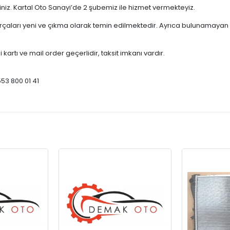
çiniz. Kartal Oto Sanayi’de 2 şubemiz ile hizmet vermekteyiz.
ları yeni ve çıkma olarak temin edilmektedir. Ayrıca bulunamayan par
 kartı ve mail order geçerlidir, taksit imkanı vardır.
553 800 01 41