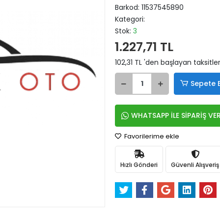
Barkod:
11537545890
Kategori:
Stok:
3
1.227,71 TL
102,31 TL 'den başlayan taksitle
Sepete 
WHATSAPP İLE SİPARİŞ VE
Favorilerime ekle
Hızlı Gönderi
Güvenli Alışveriş