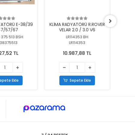
YATÖRÜ E-38/39
KLİMA RADYATÖRÜ R.ROVER
KLİ
7/57/67
VELAR 2.0 / 3.0 V6
55/56
 375 513 BSH
LR114353 BH
64
38375513
LR114353
27,52 TL
10.987,88 TL
epete Ekle
Sepete Ekle