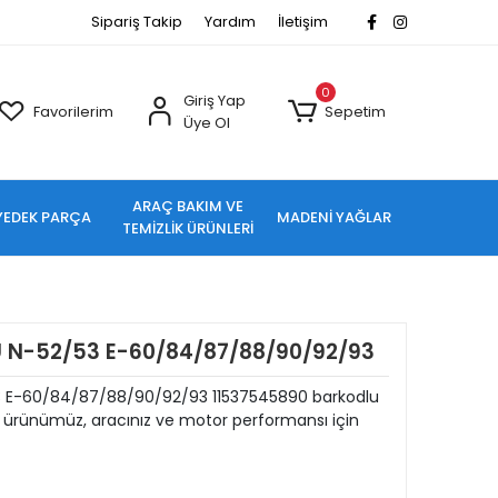
Sipariş Takip
Yardım
İletişim
0
Giriş Yap
Favorilerim
Sepetim
Üye Ol
ARAÇ BAKIM VE
YEDEK PARÇA
MADENİ YAĞLAR
TEMİZLİK ÜRÜNLERİ
N-52/53 E-60/84/87/88/90/92/93
E-60/84/87/88/90/92/93 11537545890 barkodlu
u ürünümüz, aracınız ve motor performansı için