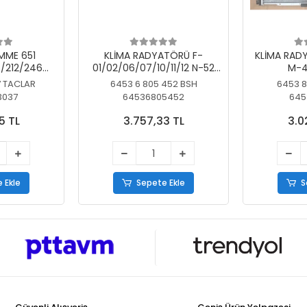
MME 651
KLİMA RADYATÖRÜ F-
KLİMA RAD
/212/246
01/02/06/07/10/11/12 N-52
M-4
SİZ
N/N-53/57/63
7 TACLAR
6453 6 805 452 BSH
6453 8
3037
64536805452
645
5 TL
3.757,33 TL
3.0
 Ekle
Sepete Ekle
S