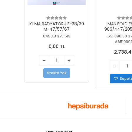
KLİMA RADYATÖRÜ E-38/39
MANİFOLD E
M-47/57/67
906/447/205
KELEBEK
6453 8 375 513
651 090 30 3
A651090
0,00 TL
2.738,4
Stokta Yok
Sepete