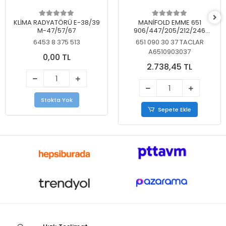
KLİMA RADYATÖRÜ E-38/39
MANİFOLD EMME 651
M-47/57/67
906/447/205/212/246
KELEBEKSİZ
6453 8 375 513
651 090 30 37 TACLAR
A6510903037
0,00 TL
2.738,45 TL
Stokta Yok
Sepete Ekle