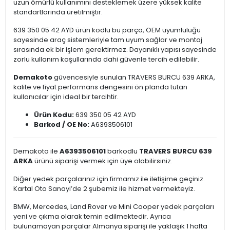
uzun ömürlü kullanımını desteklemek üzere yüksek kalite
standartlarında üretilmiştir.
639 350 05 42 AYD ürün kodlu bu parça, OEM uyumluluğu
sayesinde araç sistemleriyle tam uyum sağlar ve montaj
sırasında ek bir işlem gerektirmez. Dayanıklı yapısı sayesinde
zorlu kullanım koşullarında dahi güvenle tercih edilebilir.
Demakoto
güvencesiyle sunulan TRAVERS BURCU 639 ARKA,
kalite ve fiyat performans dengesini ön planda tutan
kullanıcılar için ideal bir tercihtir.
Ürün Kodu:
639 350 05 42 AYD
Barkod / OE No:
A6393506101
Demakoto ile
A6393506101
barkodlu
TRAVERS BURCU 639
ARKA
ürünü siparişi vermek için üye olabilirsiniz.
Diğer yedek parçalarınız için firmamız ile iletişime geçiniz.
Kartal Oto Sanayi’de 2 şubemiz ile hizmet vermekteyiz.
BMW, Mercedes, Land Rover ve Mini Cooper yedek parçaları
yeni ve çıkma olarak temin edilmektedir. Ayrıca
bulunamayan parçalar Almanya siparişi ile yaklaşık 1 hafta