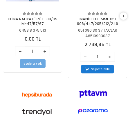
KLİMA RADYATÖRÜ E-38/39
MANİFOLD EMME 651
M-47/57/67
906/447/205/212/246
KELEBEKSİZ
6453 8 375 513
651 090 30 37 TACLAR
A6510903037
0,00 TL
2.738,45 TL
Stokta Yok
Sepete Ekle