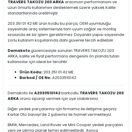
TRAVERS TAKOZU 203 ARKA
aracınızın performansını ve
uzun ömürlü kullanımını desteklemek üzere yüksek kalite
standartlarında üretilmiştir.
203 351 01 42 ME ürün kodlu bu parça, OEM uyumluluğu
sayesinde araç sistemleriyle tam uyum sağlar ve montaj
sırasında ek bir işlem gerektirmez. Dayanıklı yapısı sayesinde
zorlu kullanım koşullarında dahi güvenle tercih edilebilir.
Demakoto
güvencesiyle sunulan TRAVERS TAKOZU 203
ARKA, kalite ve fiyat performans dengesini ön planda tutan
kullanıcılar için ideal bir tercihtir.
Ürün Kodu:
203 351 01 42 ME
Barkod / OE No:
A2033510142
Demakoto ile
A2033510142
barkodlu
TRAVERS TAKOZU 203
ARKA
ürünü siparişi vermek için üye olabilirsiniz.
Diğer yedek parçalarınız için firmamız ile iletişime geçiniz.
Kartal Oto Sanayi’de 2 şubemiz ile hizmet vermekteyiz.
BMW, Mercedes, Land Rover ve Mini Cooper yedek parçaları
yeni ve çıkma olarak temin edilmektedir. Ayrıca