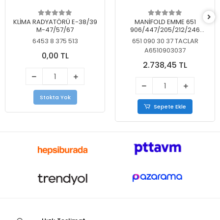
KLİMA RADYATÖRÜ E-38/39
MANİFOLD EMME 651
M-47/57/67
906/447/205/212/246
KELEBEKSİZ
6453 8 375 513
651 090 30 37 TACLAR
A6510903037
0,00 TL
2.738,45 TL
Stokta Yok
Sepete Ekle