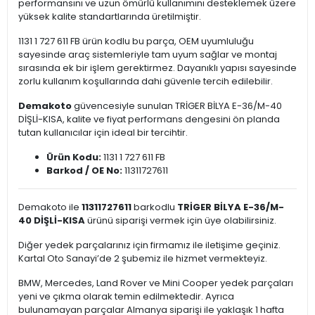
performansını ve uzun ömürlü kullanımını desteklemek üzere
yüksek kalite standartlarında üretilmiştir.
1131 1 727 611 FB ürün kodlu bu parça, OEM uyumluluğu
sayesinde araç sistemleriyle tam uyum sağlar ve montaj
sırasında ek bir işlem gerektirmez. Dayanıklı yapısı sayesinde
zorlu kullanım koşullarında dahi güvenle tercih edilebilir.
Demakoto
güvencesiyle sunulan TRİGER BİLYA E-36/M-40
DİŞLİ-KISA, kalite ve fiyat performans dengesini ön planda
tutan kullanıcılar için ideal bir tercihtir.
Ürün Kodu:
1131 1 727 611 FB
Barkod / OE No:
11311727611
Demakoto ile
11311727611
barkodlu
TRİGER BİLYA E-36/M-
40 DİŞLİ-KISA
ürünü siparişi vermek için üye olabilirsiniz.
Diğer yedek parçalarınız için firmamız ile iletişime geçiniz.
Kartal Oto Sanayi’de 2 şubemiz ile hizmet vermekteyiz.
BMW, Mercedes, Land Rover ve Mini Cooper yedek parçaları
yeni ve çıkma olarak temin edilmektedir. Ayrıca
bulunamayan parçalar Almanya siparişi ile yaklaşık 1 hafta