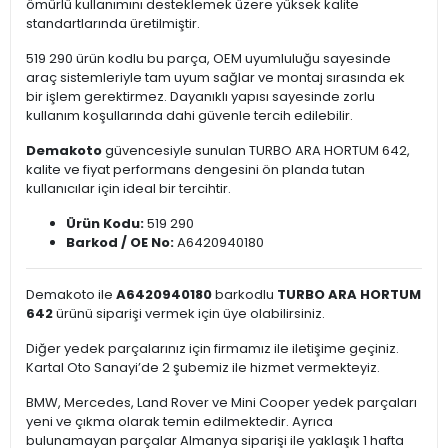
ömürlü kullanımını desteklemek üzere yüksek kalite
standartlarında üretilmiştir.
519 290 ürün kodlu bu parça, OEM uyumluluğu sayesinde
araç sistemleriyle tam uyum sağlar ve montaj sırasında ek
bir işlem gerektirmez. Dayanıklı yapısı sayesinde zorlu
kullanım koşullarında dahi güvenle tercih edilebilir.
Demakoto
güvencesiyle sunulan TURBO ARA HORTUM 642,
kalite ve fiyat performans dengesini ön planda tutan
kullanıcılar için ideal bir tercihtir.
Ürün Kodu:
519 290
Barkod / OE No:
A6420940180
Demakoto ile
A6420940180
barkodlu
TURBO ARA HORTUM
642
ürünü siparişi vermek için üye olabilirsiniz.
Diğer yedek parçalarınız için firmamız ile iletişime geçiniz.
Kartal Oto Sanayi’de 2 şubemiz ile hizmet vermekteyiz.
BMW, Mercedes, Land Rover ve Mini Cooper yedek parçaları
yeni ve çıkma olarak temin edilmektedir. Ayrıca
bulunamayan parçalar Almanya siparişi ile yaklaşık 1 hafta