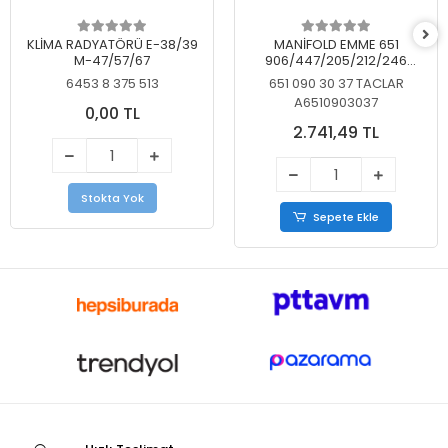
KLİMA RADYATÖRÜ E-38/39
MANİFOLD EMME 651
M-47/57/67
906/447/205/212/246
KELEBEKSİZ
6453 8 375 513
651 090 30 37 TACLAR
A6510903037
0,00 TL
2.741,49 TL
Stokta Yok
Sepete Ekle