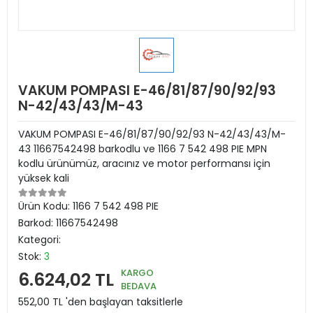
VAKUM POMPASI E-46/81/87/90/92/93
N-42/43/43/M-43
VAKUM POMPASI E-46/81/87/90/92/93 N-42/43/43/M-
43 11667542498 barkodlu ve 1166 7 542 498 PIE MPN
kodlu ürünümüz, aracınız ve motor performansı için
yüksek kali
Ürün Kodu:
1166 7 542 498 PIE
Barkod:
11667542498
Kategori:
Stok:
3
KARGO
6.624,02 TL
BEDAVA
552,00 TL 'den başlayan taksitlerle