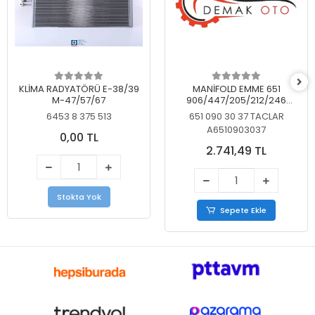
KLİMA RADYATÖRÜ E-38/39
MANİFOLD EMME 651
M-47/57/67
906/447/205/212/246
KELEBEKSİZ
6453 8 375 513
651 090 30 37 TACLAR
A6510903037
0,00 TL
2.741,49 TL
Stokta Yok
Sepete Ekle