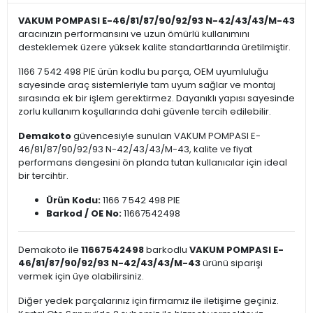
VAKUM POMPASI E-46/81/87/90/92/93 N-42/43/43/M-43
aracınızın performansını ve uzun ömürlü kullanımını
desteklemek üzere yüksek kalite standartlarında üretilmiştir.
1166 7 542 498 PIE ürün kodlu bu parça, OEM uyumluluğu
sayesinde araç sistemleriyle tam uyum sağlar ve montaj
sırasında ek bir işlem gerektirmez. Dayanıklı yapısı sayesinde
zorlu kullanım koşullarında dahi güvenle tercih edilebilir.
Demakoto
güvencesiyle sunulan VAKUM POMPASI E-
46/81/87/90/92/93 N-42/43/43/M-43, kalite ve fiyat
performans dengesini ön planda tutan kullanıcılar için ideal
bir tercihtir.
Ürün Kodu:
1166 7 542 498 PIE
Barkod / OE No:
11667542498
Demakoto ile
11667542498
barkodlu
VAKUM POMPASI E-
46/81/87/90/92/93 N-42/43/43/M-43
ürünü siparişi
vermek için üye olabilirsiniz.
Diğer yedek parçalarınız için firmamız ile iletişime geçiniz.