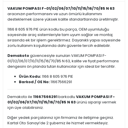
VAKUM POMPASI F-01/02/06/07/10/11/15/16/70/85 N 63
aracınızın performansını ve uzun ömürlü kullanımını
desteklemek üzere yüksek kalite standartlarında üretilmiştir.
1166 8 605 976 PIE ürün kodlu bu parça, OEM uyumluluğu
sayesinde araç sistemleriyle tam uyum sağlar ve montaj
sırasında ek bir işlem gerektirmez. Dayanıklı yapısı sayesinde
zorlu kullanım koşullarında dahi güvenle tercih edilebilir.
Demakoto
güvencesiyle sunulan VAKUM POMPASI F-
01/02/06/07/10/11/15/16/70/85 N 63, kalite ve fiyat performans
dengesini ön planda tutan kullanıcılar için ideal bir tercihtir.
Ürün Kodu:
1166 8 605 976 PIE
Barkod / OE No:
11667566291
Demakoto ile
11667566291
barkodlu
VAKUM POMPASI F-
01/02/06/07/10/11/15/16/70/85 N 63
ürünü siparişi vermek
için üye olabilirsiniz.
Diğer yedek parçalarınız için firmamız ile iletişime geçiniz.
Kartal Oto Sanayi’de 2 şubemiz ile hizmet vermekteyiz.