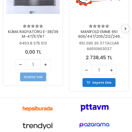
KLİMA RADYATÖRÜ E-38/39
MANİFOLD EMME 651
M-47/57/67
906/447/205/212/246
KELEBEKSİZ
6453 8 375 513
651 090 30 37 TACLAR
A6510903037
0,00 TL
2.738,45 TL
Stokta Yok
Sepete Ekle