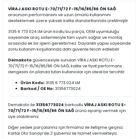
VİRAJ ASKI ROTU E-70/71/72 F-15/16/85/86 ÖN SAĞ
aracınızın performansını ve uzun ömürlü kullanımını
desteklemek üzere yüksek kalite standartlarında üretilmiştir.
3135 6 773 024 LM ürün kodlu bu parça, OEM uyumluluğu
sayesinde araç sistemleriyle tam uyum sağlar ve montaj
sırasında ek bir işlem gerektirmez. Dayanıklı yapısı sayesinde
zorlu kullanım koşullarında dahi güvenle tercih edilebilir.
Demakoto
güvencesiyle sunulan VİRAJ ASKI ROTU E-
70/71/72 F-15/16/85/86 ÖN SAĞ, kalite ve fiyat performans
dengesini ön planda tutan kullanıcılar için ideal bir tercihtir.
Ürün Kodu:
3135 6 773 024 LM
Barkod / OE No:
31356773024
Demakoto ile
31356773024
barkodlu
VİRAJ ASKI ROTU E-
70/71/72 F-15/16/85/86 ÖN SAĞ
ürünü siparişi vermek için
üye olabilirsiniz.
Diğer yedek parçalarınız için firmamız ile iletişime geçiniz.
Kartal Oto Sanayi’de 2 şubemiz ile hizmet vermekteyiz.