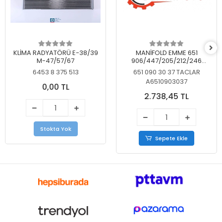
KLİMA RADYATÖRÜ E-38/39
MANİFOLD EMME 651
M-47/57/67
906/447/205/212/246
KELEBEKSİZ
6453 8 375 513
651 090 30 37 TACLAR
A6510903037
0,00 TL
2.738,45 TL
Stokta Yok
Sepete Ekle