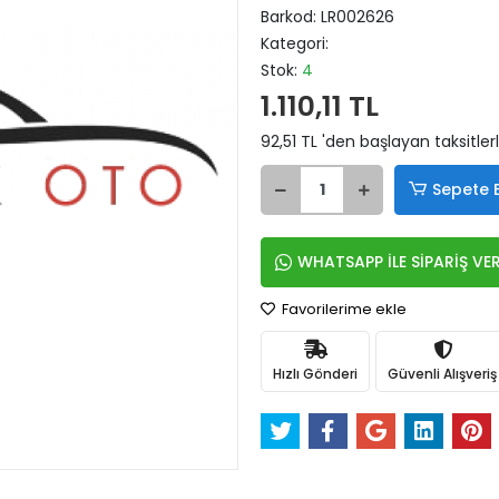
Barkod:
LR002626
Kategori:
Stok:
4
1.110,11 TL
92,51 TL 'den başlayan taksitler
Sepete 
WHATSAPP İLE SİPARİŞ VE
Favorilerime ekle
Hızlı Gönderi
Güvenli Alışveriş