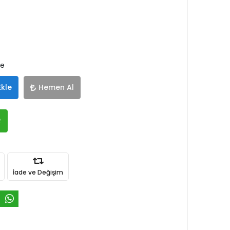
le
Ekle
Hemen Al
R
İade ve Değişim