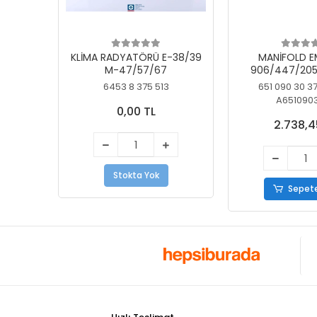
KLİMA RADYATÖRÜ E-38/39
MANİFOLD E
M-47/57/67
906/447/205
KELEBEK
6453 8 375 513
651 090 30 3
A651090
0,00 TL
2.738,4
Stokta Yok
Sepete