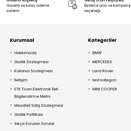
Güvenli Alışveriş
Geniş Ürün Yelpazesi
Güvenli ve kolay ödeme
Binlerce ürün ve kampan
sistemi
seçeneği
Kurumsal
Kategoriler
Hakkımızda
BMW
Gizlilik Sözleşmesi
MERCEDES
Kullanıcı Sözleşmesi
Land Rover
İletişim
test kategori
ETK Ticari Elektronik İleti
MINI COOPER
Bilgilendirme Metni
Mesafeli Satış Sözleşmesi
Gizlilik Politikası
Sıkça Sorulan Sorular