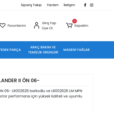
Sipariş Takip
Yardım
İletişim
0
Giriş Yap
Favorilerim
Sepetim
Üye Ol
ARAÇ BAKIM VE
YEDEK PARÇA
MADENİ YAĞLAR
TEMİZLİK ÜRÜNLERİ
LANDER II ÖN 06-
 ÖN 06- LR002626 barkodlu ve LR002626 LM MPN
tor performansı için yüksek kaliteli ve uyumlu