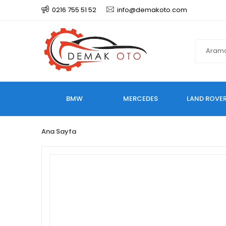
0216 755 51 52
info@demakoto.com
BMW
MERCEDES
LAND ROVE
Ana Sayfa