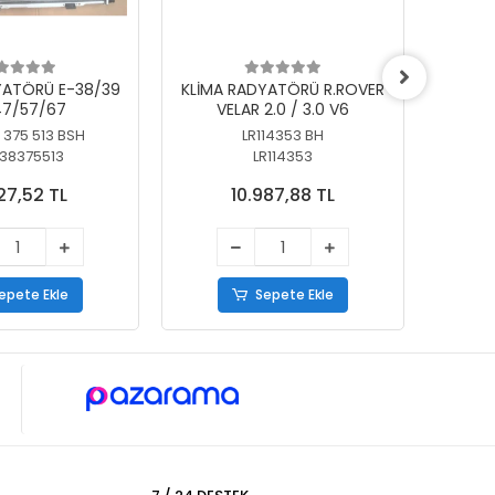
YATÖRÜ E-38/39
KLİMA RADYATÖRÜ R.ROVER
KLİ
7/57/67
VELAR 2.0 / 3.0 V6
55/56
 375 513 BSH
LR114353 BH
64
38375513
LR114353
27,52 TL
10.987,88 TL
epete Ekle
Sepete Ekle