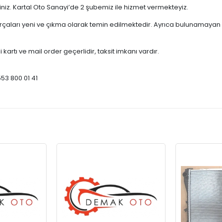
çiniz. Kartal Oto Sanayi’de 2 şubemiz ile hizmet vermekteyiz.
ları yeni ve çıkma olarak temin edilmektedir. Ayrıca bulunamayan par
 kartı ve mail order geçerlidir, taksit imkanı vardır.
553 800 01 41