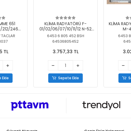
MME 651
KLİMA RADYATÖRÜ F-
KLİMA RAD
/212/246
01/02/06/07/10/11/12 N-52
M-4
SİZ
N/N-53/57/63
7 TACLAR
6453 6 805 452 BSH
6453 8
3037
64536805452
645
5 TL
3.757,33 TL
3.0
 Ekle
Sepete Ekle
S