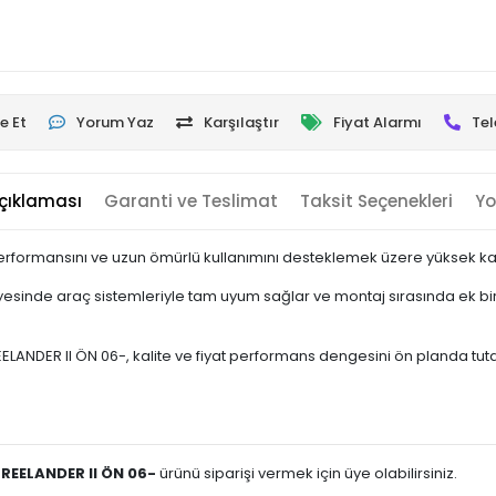
e Et
Yorum Yaz
Karşılaştır
Fiyat Alarmı
Tel
çıklaması
Garanti ve Teslimat
Taksit Seçenekleri
Yo
erformansını ve uzun ömürlü kullanımını desteklemek üzere yüksek kalit
sinde araç sistemleriyle tam uyum sağlar ve montaj sırasında ek bir 
NDER II ÖN 06-, kalite ve fiyat performans dengesini ön planda tutan kul
REELANDER II ÖN 06-
ürünü siparişi vermek için üye olabilirsiniz.