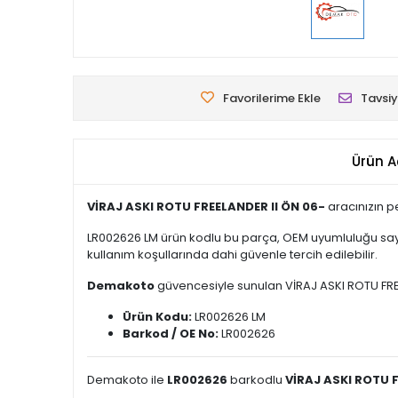
Favorilerime Ekle
Tavsiy
Ürün A
VİRAJ ASKI ROTU FREELANDER II ÖN 06-
aracınızın p
LR002626 LM ürün kodlu bu parça, OEM uyumluluğu saye
kullanım koşullarında dahi güvenle tercih edilebilir.
Demakoto
güvencesiyle sunulan VİRAJ ASKI ROTU FREELA
Ürün Kodu:
LR002626 LM
Barkod / OE No:
LR002626
Demakoto ile
LR002626
barkodlu
VİRAJ ASKI ROTU F