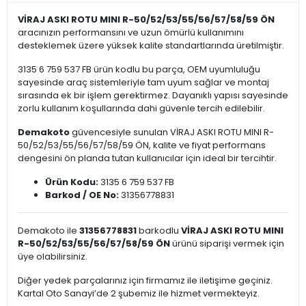
VİRAJ ASKI ROTU MINI R-50/52/53/55/56/57/58/59 ÖN
aracınızın performansını ve uzun ömürlü kullanımını
desteklemek üzere yüksek kalite standartlarında üretilmiştir.
3135 6 759 537 FB ürün kodlu bu parça, OEM uyumluluğu
sayesinde araç sistemleriyle tam uyum sağlar ve montaj
sırasında ek bir işlem gerektirmez. Dayanıklı yapısı sayesinde
zorlu kullanım koşullarında dahi güvenle tercih edilebilir.
Demakoto
güvencesiyle sunulan VİRAJ ASKI ROTU MINI R-
50/52/53/55/56/57/58/59 ÖN, kalite ve fiyat performans
dengesini ön planda tutan kullanıcılar için ideal bir tercihtir.
Ürün Kodu:
3135 6 759 537 FB
Barkod / OE No:
31356778831
Demakoto ile
31356778831
barkodlu
VİRAJ ASKI ROTU MINI
R-50/52/53/55/56/57/58/59 ÖN
ürünü siparişi vermek için
üye olabilirsiniz.
Diğer yedek parçalarınız için firmamız ile iletişime geçiniz.
Kartal Oto Sanayi’de 2 şubemiz ile hizmet vermekteyiz.