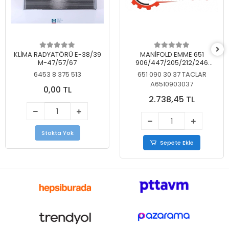
KLİMA RADYATÖRÜ E-38/39
MANİFOLD EMME 651
M-47/57/67
906/447/205/212/246
KELEBEKSİZ
6453 8 375 513
651 090 30 37 TACLAR
A6510903037
0,00 TL
2.738,45 TL
Stokta Yok
Sepete Ekle