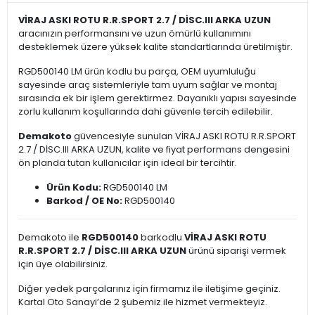
VİRAJ ASKI ROTU R.R.SPORT 2.7 / DİSC.III ARKA UZUN
aracınızın performansını ve uzun ömürlü kullanımını
desteklemek üzere yüksek kalite standartlarında üretilmiştir.
RGD500140 LM ürün kodlu bu parça, OEM uyumluluğu
sayesinde araç sistemleriyle tam uyum sağlar ve montaj
sırasında ek bir işlem gerektirmez. Dayanıklı yapısı sayesinde
zorlu kullanım koşullarında dahi güvenle tercih edilebilir.
Demakoto
güvencesiyle sunulan VİRAJ ASKI ROTU R.R.SPORT
2.7 / DİSC.III ARKA UZUN, kalite ve fiyat performans dengesini
ön planda tutan kullanıcılar için ideal bir tercihtir.
Ürün Kodu:
RGD500140 LM
Barkod / OE No:
RGD500140
Demakoto ile
RGD500140
barkodlu
VİRAJ ASKI ROTU
R.R.SPORT 2.7 / DİSC.III ARKA UZUN
ürünü siparişi vermek
için üye olabilirsiniz.
Diğer yedek parçalarınız için firmamız ile iletişime geçiniz.
Kartal Oto Sanayi’de 2 şubemiz ile hizmet vermekteyiz.