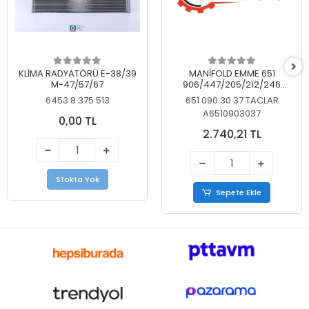
KLİMA RADYATÖRÜ E-38/39
MANİFOLD EMME 651
M-47/57/67
906/447/205/212/246
KELEBEKSİZ
6453 8 375 513
651 090 30 37 TACLAR
A6510903037
0,00 TL
2.740,21 TL
Stokta Yok
Sepete Ekle