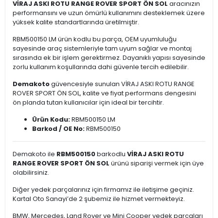
VİRAJ ASKI ROTU RANGE ROVER SPORT ÖN SOL
aracınızın
performansını ve uzun ömürlü kullanımını desteklemek üzere
yüksek kalite standartlarında üretilmiştir.
RBM500150 LM ürün kodlu bu parça, OEM uyumluluğu
sayesinde araç sistemleriyle tam uyum sağlar ve montaj
sırasında ek bir işlem gerektirmez. Dayanıklı yapısı sayesinde
zorlu kullanım koşullarında dahi güvenle tercih edilebilir.
Demakoto
güvencesiyle sunulan VİRAJ ASKI ROTU RANGE
ROVER SPORT ÖN SOL, kalite ve fiyat performans dengesini
ön planda tutan kullanıcılar için ideal bir tercihtir.
Ürün Kodu:
RBM500150 LM
Barkod / OE No:
RBM500150
Demakoto ile
RBM500150
barkodlu
VİRAJ ASKI ROTU
RANGE ROVER SPORT ÖN SOL
ürünü siparişi vermek için üye
olabilirsiniz.
Diğer yedek parçalarınız için firmamız ile iletişime geçiniz.
Kartal Oto Sanayi’de 2 şubemiz ile hizmet vermekteyiz.
BMW, Mercedes, Land Rover ve Mini Cooper yedek parçaları