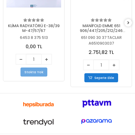
KLİMA RADYATÖRÜ E-38/39
MANİFOLD EMME 651
M-47/57/67
906/447/205/212/246
KELEBEKSİZ
6453 8 375 513
651 090 30 37 TACLAR
A6510903037
0,00 TL
2.751,82 TL
Stokta Yok
Sepete Ekle