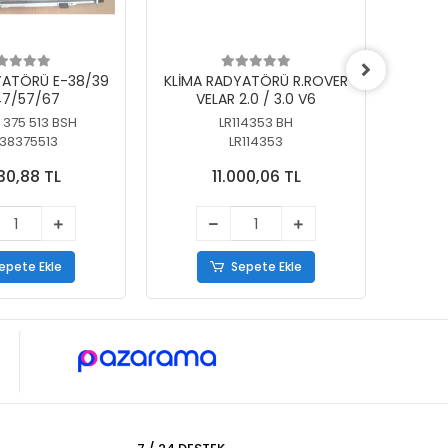
YATÖRÜ E-38/39
KLİMA RADYATÖRÜ R.ROVER
KLİ
7/57/67
VELAR 2.0 / 3.0 V6
55/56
 375 513 BSH
LR114353 BH
64
38375513
LR114353
30,88 TL
11.000,06 TL
epete Ekle
Sepete Ekle