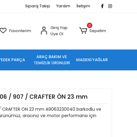
Sipariş Takip
Yardım
İletişim
0
Giriş Yap
Favorilerim
Sepetim
Üye Ol
ARAÇ BAKIM VE
YEDEK PARÇA
MADENİ YAĞLAR
TEMİZLİK ÜRÜNLERİ
906 / 907 / CRAFTER ÖN 23 mm
7 / CRAFTER ÖN 23 mm A9063230040 barkodlu ve
rünümüz, aracınız ve motor performansı için