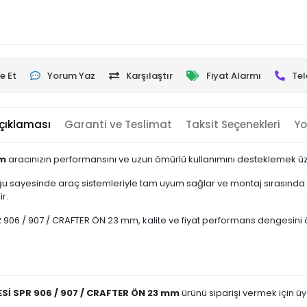
e Et
Yorum Yaz
Karşılaştır
Fiyat Alarmı
Tel
çıklaması
Garanti ve Teslimat
Taksit Seçenekleri
Yo
mm
aracınızın performansını ve uzun ömürlü kullanımını desteklemek üzer
u sayesinde araç sistemleriyle tam uyum sağlar ve montaj sırasında e
r.
6 / 907 / CRAFTER ÖN 23 mm, kalite ve fiyat performans dengesini ön pl
ESİ SPR 906 / 907 / CRAFTER ÖN 23 mm
ürünü siparişi vermek için üye