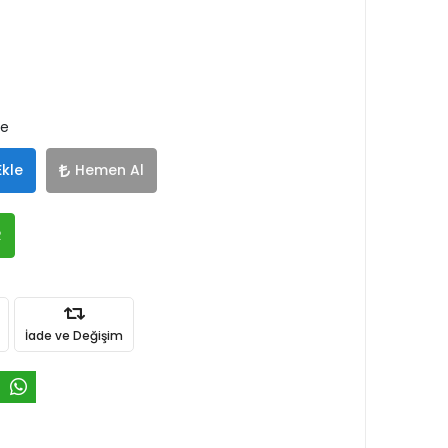
le
Ekle
Hemen Al
R
İade ve Değişim