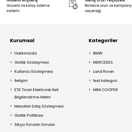
Güvenli Alışveriş
Geniş Ürün Yelpazesi
Güvenli ve kolay ödeme
Binlerce ürün ve kampan
sistemi
seçeneği
Kurumsal
Kategoriler
Hakkımızda
BMW
Gizlilik Sözleşmesi
MERCEDES
Kullanıcı Sözleşmesi
Land Rover
İletişim
test kategori
ETK Ticari Elektronik İleti
MINI COOPER
Bilgilendirme Metni
Mesafeli Satış Sözleşmesi
Gizlilik Politikası
Sıkça Sorulan Sorular