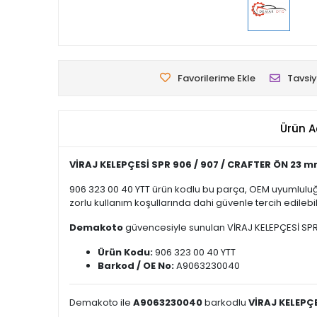
Favorilerime Ekle
Tavsiy
Ürün A
VİRAJ KELEPÇESİ SPR 906 / 907 / CRAFTER ÖN 23 
906 323 00 40 YTT ürün kodlu bu parça, OEM uyumluluğ
zorlu kullanım koşullarında dahi güvenle tercih edilebili
Demakoto
güvencesiyle sunulan VİRAJ KELEPÇESİ SPR 90
Ürün Kodu:
906 323 00 40 YTT
Barkod / OE No:
A9063230040
Demakoto ile
A9063230040
barkodlu
VİRAJ KELEPÇ