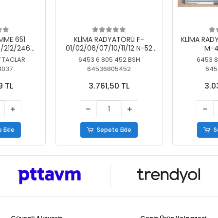
MME 651
KLİMA RADYATÖRÜ F-
KLİMA RAD
/212/246
01/02/06/07/10/11/12 N-52
M-4
SİZ
N/N-53/57/63
7 TACLAR
6453 6 805 452 BSH
6453 8
3037
64536805452
645
9 TL
3.761,50 TL
3.0
 Ekle
Sepete Ekle
S