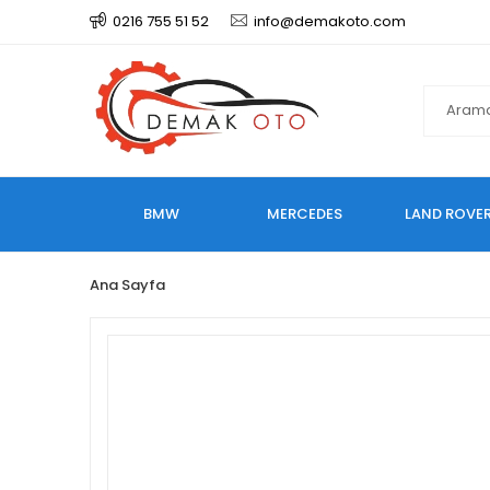
0216 755 51 52
info@demakoto.com
BMW
MERCEDES
LAND ROVE
Ana Sayfa