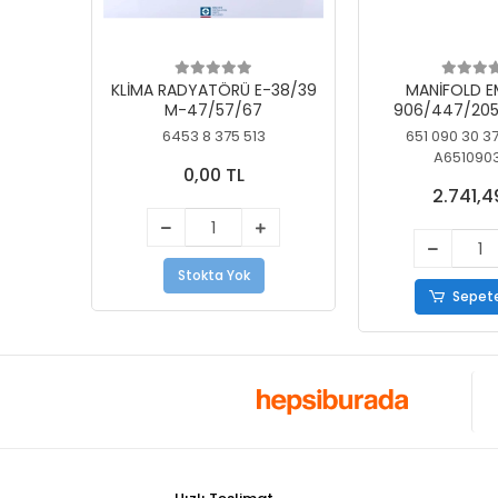
KLİMA RADYATÖRÜ E-38/39
MANİFOLD E
M-47/57/67
906/447/205
KELEBEK
6453 8 375 513
651 090 30 3
A651090
0,00 TL
2.741,4
Stokta Yok
Sepete