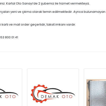
çiniz. Kartal Oto Sanayi’de 2 şubemiz ile hizmet vermekteyiz.
ları yeni ve çıkma olarak temin edilmektedir. Ayrıca bulunamayan par
 kartı ve mail order geçerlidir, taksit imkanı vardır.
553 800 01 41