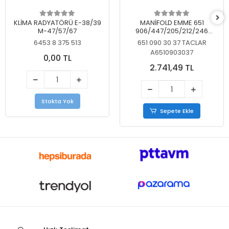
KLİMA RADYATÖRÜ E-38/39
MANİFOLD EMME 651
M-47/57/67
906/447/205/212/246
KELEBEKSİZ
6453 8 375 513
651 090 30 37 TACLAR
A6510903037
0,00 TL
2.741,49 TL
Stokta Yok
Sepete Ekle