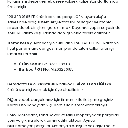
kullanımını desteklemek üzere yüksek kalite standartlarında
üretilmiştir.
126 323 01 85 FB ürün kodlu bu parça, OEM uyumluluğu
sayesinde araç sistemleriyle tam uyum sağlar ve montaj
sırasında ek bir işlem gerektirmez. Dayanıklı yapısı sayesinde
zorlu kullanım koşullarında dahi güvenle tercih edilebilir.
Demakoto
güvencesiyle sunulan VİRAJ LASTİĞİ 126, kalite ve
fiyat performans dengesini ön planda tutan kullanıcılar için
ideal bir tercihtir.
Ürün Kodu:
126 323 01 85 FB
Barkod / OE No:
A1263230185
Demakoto ile
A1263230185
barkodlu
VİRAJ LASTİĞİ 126
ürünü siparişi vermek için üye olabilirsiniz.
Diğer yedek parçalarınız için firmamız ile iletişime geçiniz.
Kartal Oto Sanayi’de 2 şubemiz ile hizmet vermekteyiz.
BMW, Mercedes, Land Rover ve Mini Cooper yedek parçaları
yeni ve çıkma olarak temin edilmektedir. Ayrıca
bulunamayan parçalar Almanya siparişi ile yaklaşık 1 hafta