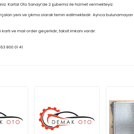
çiniz. Kartal Oto Sanayi’de 2 şubemiz ile hizmet vermekteyiz.
ları yeni ve çıkma olarak temin edilmektedir. Ayrıca bulunamayan par
 kartı ve mail order geçerlidir, taksit imkanı vardır.
553 800 01 41