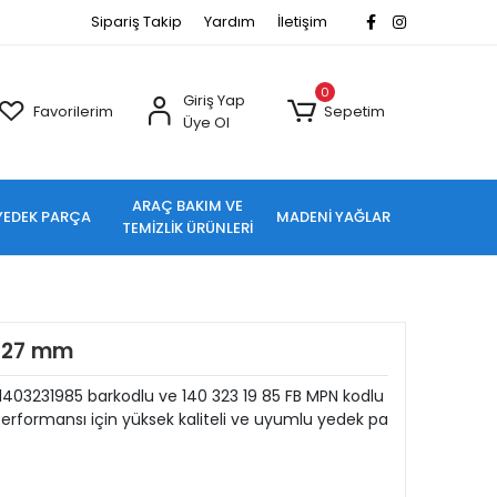
Sipariş Takip
Yardım
İletişim
0
Giriş Yap
Favorilerim
Sepetim
Üye Ol
ARAÇ BAKIM VE
YEDEK PARÇA
MADENİ YAĞLAR
TEMİZLİK ÜRÜNLERİ
0 27 mm
1403231985 barkodlu ve 140 323 19 85 FB MPN kodlu
erformansı için yüksek kaliteli ve uyumlu yedek pa