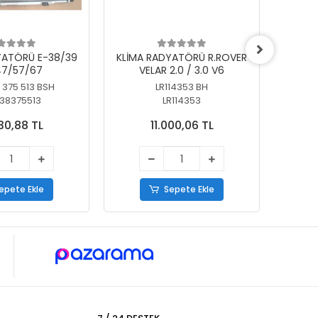
YATÖRÜ E-38/39
KLİMA RADYATÖRÜ R.ROVER
KLİ
7/57/67
VELAR 2.0 / 3.0 V6
55/56
 375 513 BSH
LR114353 BH
64
38375513
LR114353
30,88 TL
11.000,06 TL
epete Ekle
Sepete Ekle