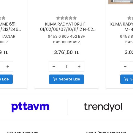
MME 651
KLİMA RADYATÖRÜ F-
KLİMA RAD
/212/246
01/02/06/07/10/11/12 N-52
M-4
SİZ
N/N-53/57/63
7 TACLAR
6453 6 805 452 BSH
6453 8
3037
64536805452
645
9 TL
3.761,50 TL
3.0
 Ekle
Sepete Ekle
S