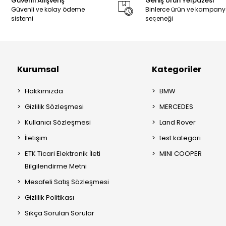
Güvenli Alışveriş
Geniş Ürün Yelpazesi
Güvenli ve kolay ödeme
Binlerce ürün ve kampan
sistemi
seçeneği
Kurumsal
Kategoriler
Hakkımızda
BMW
Gizlilik Sözleşmesi
MERCEDES
Kullanıcı Sözleşmesi
Land Rover
İletişim
test kategori
ETK Ticari Elektronik İleti
MINI COOPER
Bilgilendirme Metni
Mesafeli Satış Sözleşmesi
Gizlilik Politikası
Sıkça Sorulan Sorular