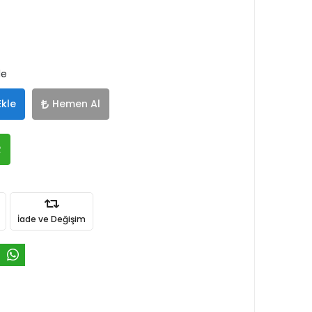
le
Ekle
Hemen Al
R
İade ve Değişim