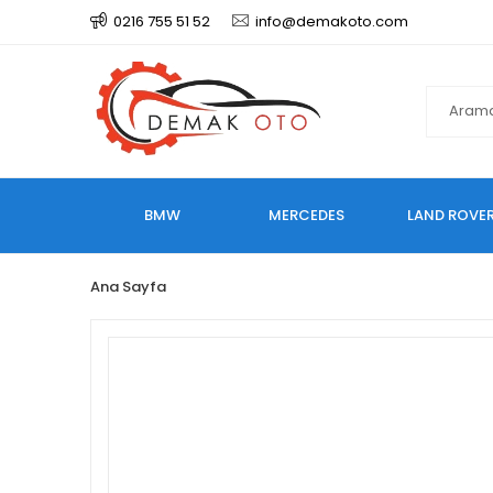
0216 755 51 52
info@demakoto.com
BMW
MERCEDES
LAND ROVE
Ana Sayfa