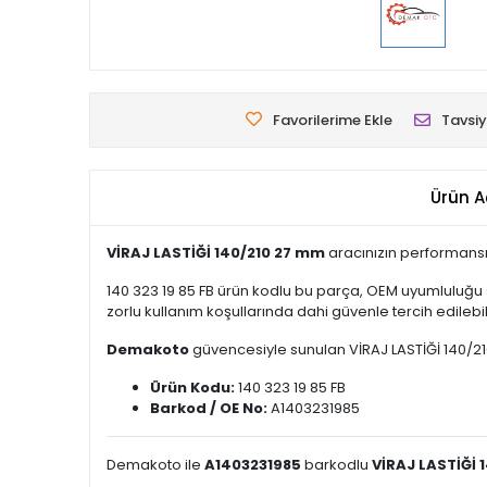
Favorilerime Ekle
Tavsiy
Ürün A
VİRAJ LASTİĞİ 140/210 27 mm
aracınızın performansın
140 323 19 85 FB ürün kodlu bu parça, OEM uyumluluğu 
zorlu kullanım koşullarında dahi güvenle tercih edilebili
Demakoto
güvencesiyle sunulan VİRAJ LASTİĞİ 140/210 
Ürün Kodu:
140 323 19 85 FB
Barkod / OE No:
A1403231985
Demakoto ile
A1403231985
barkodlu
VİRAJ LASTİĞİ 