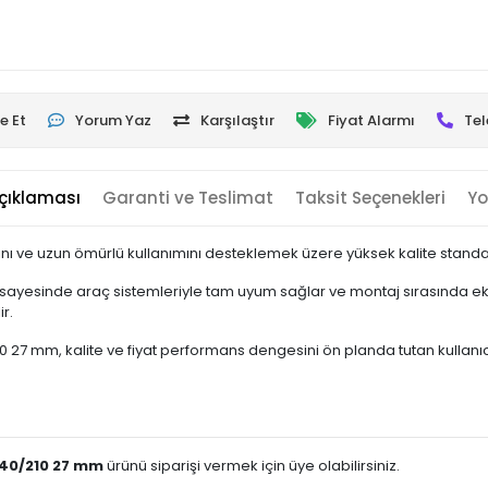
e Et
Yorum Yaz
Karşılaştır
Fiyat Alarmı
Tel
çıklaması
Garanti ve Teslimat
Taksit Seçenekleri
Yo
ı ve uzun ömürlü kullanımını desteklemek üzere yüksek kalite standart
sayesinde araç sistemleriyle tam uyum sağlar ve montaj sırasında ek 
r.
27 mm, kalite ve fiyat performans dengesini ön planda tutan kullanıcılar
140/210 27 mm
ürünü siparişi vermek için üye olabilirsiniz.