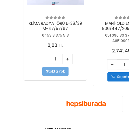
KLİMA RADYATÖRÜ E-38/39
MANİFOLD E
M-47/57/67
906/447/205
KELEBEK
6453 8 375 513
651 090 30 3
A651090
0,00 TL
2.741,4
Stokta Yok
Sepete