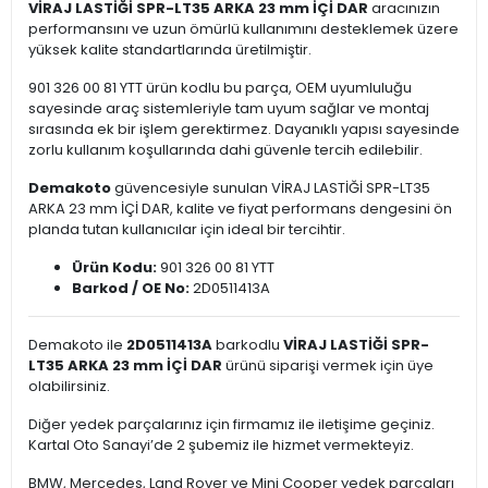
VİRAJ LASTİĞİ SPR-LT35 ARKA 23 mm İÇİ DAR
aracınızın
performansını ve uzun ömürlü kullanımını desteklemek üzere
yüksek kalite standartlarında üretilmiştir.
901 326 00 81 YTT ürün kodlu bu parça, OEM uyumluluğu
sayesinde araç sistemleriyle tam uyum sağlar ve montaj
sırasında ek bir işlem gerektirmez. Dayanıklı yapısı sayesinde
zorlu kullanım koşullarında dahi güvenle tercih edilebilir.
Demakoto
güvencesiyle sunulan VİRAJ LASTİĞİ SPR-LT35
ARKA 23 mm İÇİ DAR, kalite ve fiyat performans dengesini ön
planda tutan kullanıcılar için ideal bir tercihtir.
Ürün Kodu:
901 326 00 81 YTT
Barkod / OE No:
2D0511413A
Demakoto ile
2D0511413A
barkodlu
VİRAJ LASTİĞİ SPR-
LT35 ARKA 23 mm İÇİ DAR
ürünü siparişi vermek için üye
olabilirsiniz.
Diğer yedek parçalarınız için firmamız ile iletişime geçiniz.
Kartal Oto Sanayi’de 2 şubemiz ile hizmet vermekteyiz.
BMW, Mercedes, Land Rover ve Mini Cooper yedek parçaları