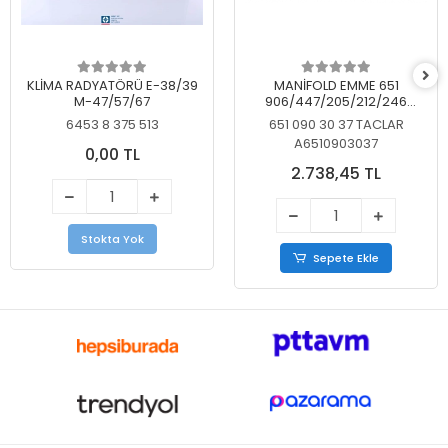
KLİMA RADYATÖRÜ E-38/39
MANİFOLD EMME 651
M-47/57/67
906/447/205/212/246
KELEBEKSİZ
6453 8 375 513
651 090 30 37 TACLAR
A6510903037
0,00 TL
2.738,45 TL
Stokta Yok
Sepete Ekle