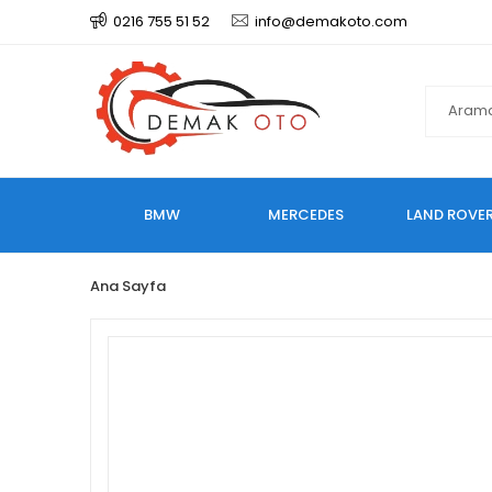
0216 755 51 52
info@demakoto.com
BMW
MERCEDES
LAND ROVE
Ana Sayfa