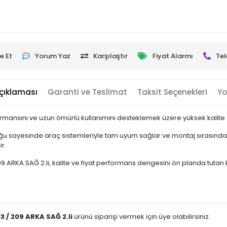
e Et
Yorum Yaz
Karşılaştır
Fiyat Alarmı
Tel
çıklaması
Garanti ve Teslimat
Taksit Seçenekleri
Yo
rmansını ve uzun ömürlü kullanımını desteklemek üzere yüksek kalite st
u sayesinde araç sistemleriyle tam uyum sağlar ve montaj sırasında e
r.
RKA SAĞ 2.li, kalite ve fiyat performans dengesini ön planda tutan kulla
 / 209 ARKA SAĞ 2.li
ürünü siparişi vermek için üye olabilirsiniz.