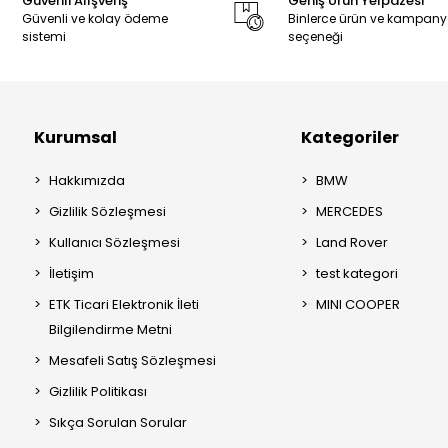
Güvenli Alışveriş
Geniş Ürün Yelpazesi
Güvenli ve kolay ödeme
Binlerce ürün ve kampan
sistemi
seçeneği
Kurumsal
Kategoriler
Hakkımızda
BMW
Gizlilik Sözleşmesi
MERCEDES
Kullanıcı Sözleşmesi
Land Rover
İletişim
test kategori
ETK Ticari Elektronik İleti
MINI COOPER
Bilgilendirme Metni
Mesafeli Satış Sözleşmesi
Gizlilik Politikası
Sıkça Sorulan Sorular