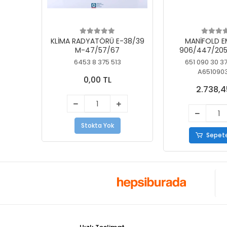
KLİMA RADYATÖRÜ E-38/39
MANİFOLD E
M-47/57/67
906/447/205
KELEBEK
6453 8 375 513
651 090 30 3
A651090
0,00 TL
2.738,4
Stokta Yok
Sepete