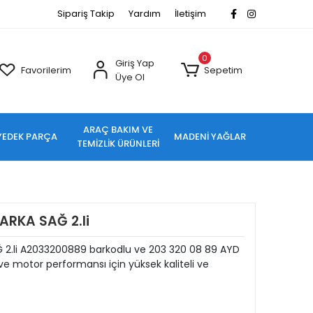
Sipariş Takip
Yardım
İletişim
0
Giriş Yap
Favorilerim
Sepetim
Üye Ol
ARAÇ BAKIM VE
YEDEK PARÇA
MADENİ YAĞLAR
TEMİZLİK ÜRÜNLERİ
ARKA SAĞ 2.li
 2.li A2033200889 barkodlu ve 203 320 08 89 AYD
e motor performansı için yüksek kaliteli ve