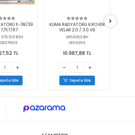
YATÖRÜ E-38/39
KLİMA RADYATÖRÜ R.ROVER
KLİ
7/57/67
VELAR 2.0 / 3.0 V6
55/56
 375 513 BSH
LR114353 BH
64
38375513
LR114353
27,52 TL
10.987,88 TL
epete Ekle
Sepete Ekle