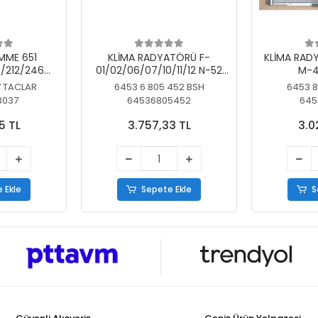
MME 651
KLİMA RADYATÖRÜ F-
KLİMA RAD
/212/246
01/02/06/07/10/11/12 N-52
M-4
SİZ
N/N-53/57/63
7 TACLAR
6453 6 805 452 BSH
6453 8
3037
64536805452
645
5 TL
3.757,33 TL
3.0
 Ekle
Sepete Ekle
S