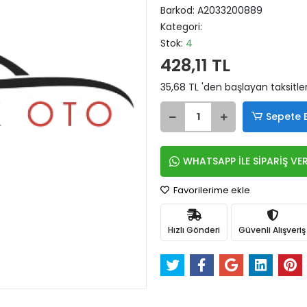
Barkod:
A2033200889
Kategori:
Stok:
4
428,11 TL
35,68 TL 'den başlayan taksitle
Sepete 
WHATSAPP İLE SİPARİŞ VE
Favorilerime ekle
Hızlı Gönderi
Güvenli Alışveriş