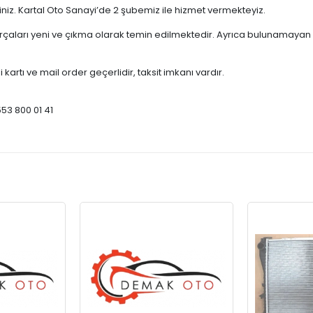
çiniz. Kartal Oto Sanayi’de 2 şubemiz ile hizmet vermekteyiz.
ları yeni ve çıkma olarak temin edilmektedir. Ayrıca bulunamayan par
 kartı ve mail order geçerlidir, taksit imkanı vardır.
553 800 01 41