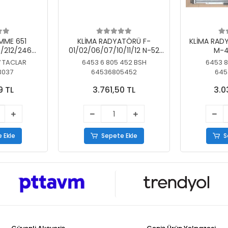
MME 651
KLİMA RADYATÖRÜ F-
KLİMA RAD
/212/246
01/02/06/07/10/11/12 N-52
M-4
SİZ
N/N-53/57/63
7 TACLAR
6453 6 805 452 BSH
6453 8
3037
64536805452
645
9 TL
3.761,50 TL
3.0
 Ekle
Sepete Ekle
S