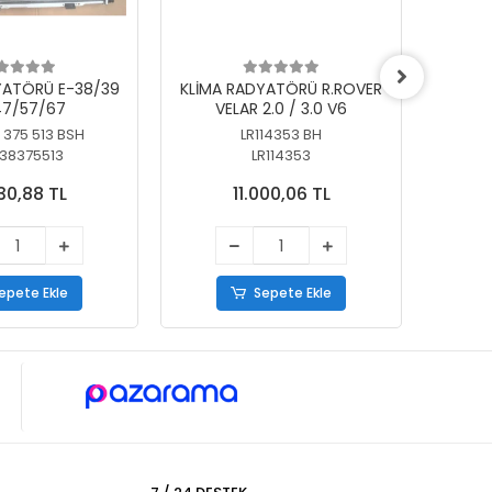
YATÖRÜ E-38/39
KLİMA RADYATÖRÜ R.ROVER
KLİ
7/57/67
VELAR 2.0 / 3.0 V6
55/56
 375 513 BSH
LR114353 BH
64
38375513
LR114353
30,88 TL
11.000,06 TL
epete Ekle
Sepete Ekle