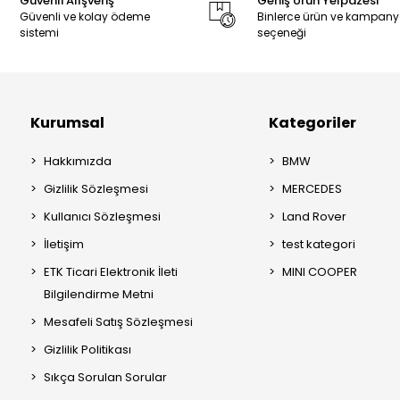
Güvenli Alışveriş
Geniş Ürün Yelpazesi
Güvenli ve kolay ödeme
Binlerce ürün ve kampan
sistemi
seçeneği
Kurumsal
Kategoriler
Hakkımızda
BMW
Gizlilik Sözleşmesi
MERCEDES
Kullanıcı Sözleşmesi
Land Rover
İletişim
test kategori
ETK Ticari Elektronik İleti
MINI COOPER
Bilgilendirme Metni
Mesafeli Satış Sözleşmesi
Gizlilik Politikası
Sıkça Sorulan Sorular