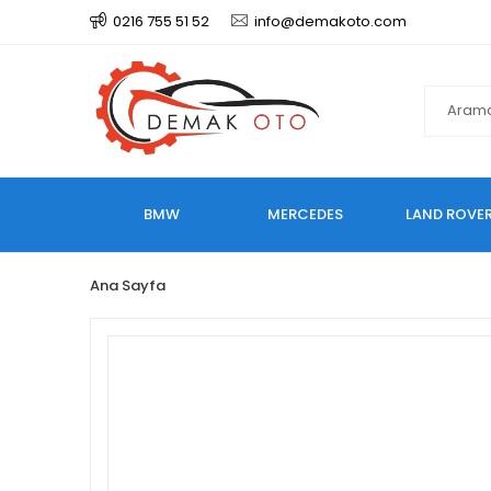
0216 755 51 52
info@demakoto.com
BMW
MERCEDES
LAND ROVE
Ana Sayfa