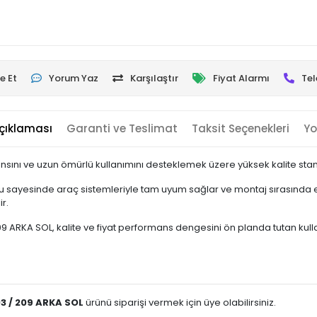
e Et
Yorum Yaz
Karşılaştır
Fiyat Alarmı
Tel
çıklaması
Garanti ve Teslimat
Taksit Seçenekleri
Yo
sını ve uzun ömürlü kullanımını desteklemek üzere yüksek kalite stand
 sayesinde araç sistemleriyle tam uyum sağlar ve montaj sırasında ek
r.
RKA SOL, kalite ve fiyat performans dengesini ön planda tutan kullanıcı
3 / 209 ARKA SOL
ürünü siparişi vermek için üye olabilirsiniz.