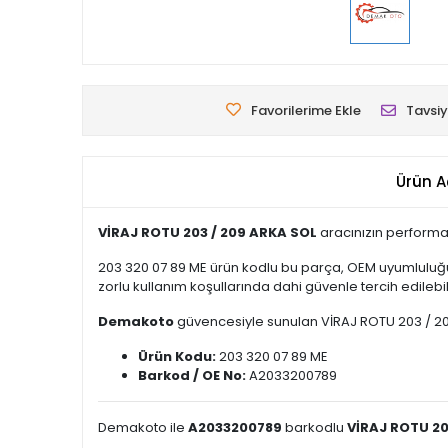
Favorilerime Ekle
Tavsiy
Ürün A
VİRAJ ROTU 203 / 209 ARKA SOL
aracınızın performan
203 320 07 89 ME ürün kodlu bu parça, OEM uyumluluğu
zorlu kullanım koşullarında dahi güvenle tercih edilebili
Demakoto
güvencesiyle sunulan VİRAJ ROTU 203 / 209 A
Ürün Kodu:
203 320 07 89 ME
Barkod / OE No:
A2033200789
Demakoto ile
A2033200789
barkodlu
VİRAJ ROTU 20