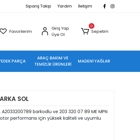
Sipariş Takip
Yardım
İletişim
0
Giriş Yap
Favorilerim
Sepetim
Üye Ol
ARAÇ BAKIM VE
YEDEK PARÇA
MADENİ YAĞLAR
TEMİZLİK ÜRÜNLERİ
 ARKA SOL
L A2033200789 barkodlu ve 203 320 07 89 ME MPN
tor performansı için yüksek kaliteli ve uyumlu