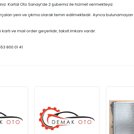
çiniz. Kartal Oto Sanayi’de 2 şubemiz ile hizmet vermekteyiz.
ları yeni ve çıkma olarak temin edilmektedir. Ayrıca bulunamayan par
 kartı ve mail order geçerlidir, taksit imkanı vardır.
553 800 01 41