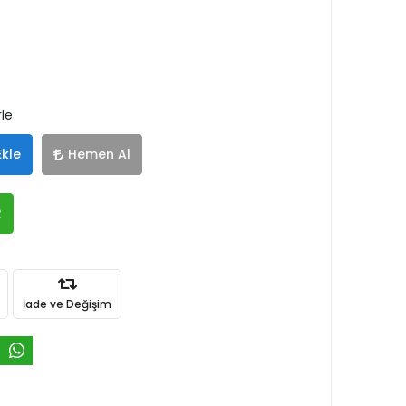
rle
Ekle
Hemen Al
R
İade ve Değişim