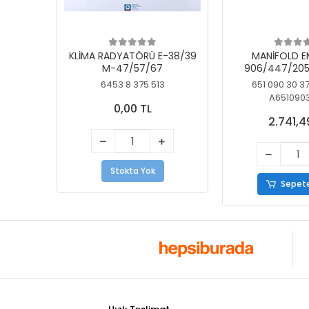
KLİMA RADYATÖRÜ E-38/39
MANİFOLD E
M-47/57/67
906/447/205
KELEBEK
6453 8 375 513
651 090 30 3
A651090
0,00 TL
2.741,4
Stokta Yok
Sepete