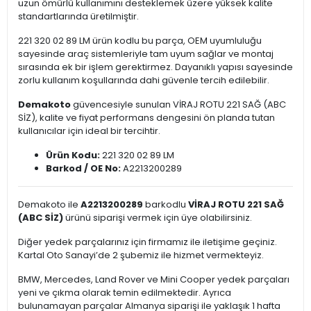
uzun ömürlü kullanımını desteklemek üzere yüksek kalite
standartlarında üretilmiştir.
221 320 02 89 LM ürün kodlu bu parça, OEM uyumluluğu
sayesinde araç sistemleriyle tam uyum sağlar ve montaj
sırasında ek bir işlem gerektirmez. Dayanıklı yapısı sayesinde
zorlu kullanım koşullarında dahi güvenle tercih edilebilir.
Demakoto
güvencesiyle sunulan VİRAJ ROTU 221 SAĞ (ABC
SİZ), kalite ve fiyat performans dengesini ön planda tutan
kullanıcılar için ideal bir tercihtir.
Ürün Kodu:
221 320 02 89 LM
Barkod / OE No:
A2213200289
Demakoto ile
A2213200289
barkodlu
VİRAJ ROTU 221 SAĞ
(ABC SİZ)
ürünü siparişi vermek için üye olabilirsiniz.
Diğer yedek parçalarınız için firmamız ile iletişime geçiniz.
Kartal Oto Sanayi’de 2 şubemiz ile hizmet vermekteyiz.
BMW, Mercedes, Land Rover ve Mini Cooper yedek parçaları
yeni ve çıkma olarak temin edilmektedir. Ayrıca
bulunamayan parçalar Almanya siparişi ile yaklaşık 1 hafta