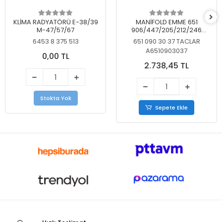
KLİMA RADYATÖRÜ E-38/39
MANİFOLD EMME 651
M-47/57/67
906/447/205/212/246
KELEBEKSİZ
6453 8 375 513
651 090 30 37 TACLAR
A6510903037
0,00 TL
2.738,45 TL
Stokta Yok
Sepete Ekle